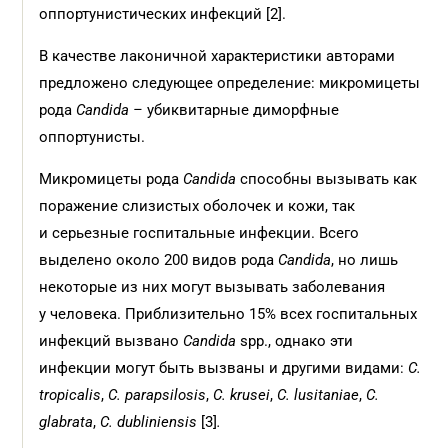
оппортунистических инфекций [2].
В качестве лаконичной характеристики авторами
предложено следующее определение: микромицеты
рода
Candida –
убиквитарные диморфные
оппортунисты.
Микромицеты рода
Candida
способны вызывать как
поражение слизистых оболочек и кожи, так
и серьезные госпитальные инфекции. Всего
выделено около 200 видов рода
Candidа
, но лишь
некоторые из них могут вызывать заболевания
у человека. Приблизительно 15% всех госпитальных
инфекций вызвано
Candida
spp., однако эти
инфекции могут быть вызваны и другими видами:
С.
tropicalis
,
С. parapsilosis
,
С. krusei
,
С. lusitaniae
,
C.
glabrata
,
C. dubliniensis
[3]
.