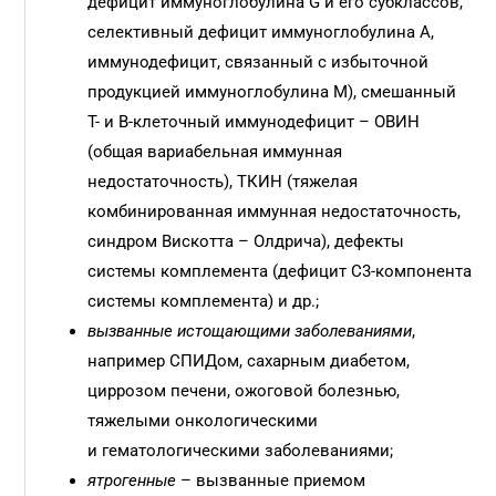
дефицит иммуноглобулина G и его субклассов,
селективный дефицит иммуноглобулина А,
иммунодефицит, связанный с избыточной
продукцией иммуноглобулина М), смешанный
Т- и В-клеточный иммунодефицит – ОВИН
(общая вариабельная иммунная
недостаточность), ТКИН (тяжелая
комбинированная иммунная недостаточность,
синдром Вискотта – Олдрича), дефекты
системы комплемента (дефицит С3-компонента
системы комплемента) и др.;
вызванные истощающими заболеваниями
,
например СПИДом, сахарным диабетом,
циррозом печени, ожоговой болезнью,
тяжелыми онкологическими
и гематологическими заболеваниями;
ятрогенные
– вызванные приемом