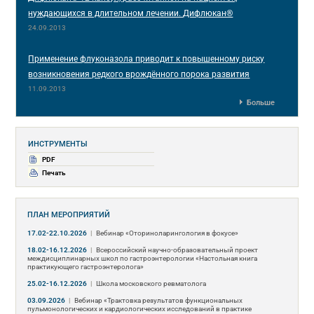
нуждающихся в длительном лечении. Дифлюкан®
24.09.2013
Применение флуконазола приводит к повышенному риску
возникновения редкого врождённого порока развития
11.09.2013
Больше
ИНСТРУМЕНТЫ
PDF
Печать
ПЛАН МЕРОПРИЯТИЙ
17.02-22.10.2026
|
Вебинар «Оториноларингология в фокусе»
18.02-16.12.2026
|
Всероссийский научно-образовательный проект
междисциплинарных школ по гастроэнтерологии «Настольная книга
практикующего гастроэнтеролога»
25.02-16.12.2026
|
Школа московского ревматолога
03.09.2026
|
Вебинар «Трактовка результатов функциональных
пульмонологических и кардиологических исследований в практике