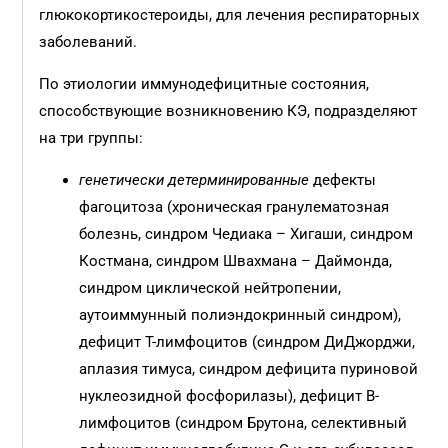
глюкокортикостероиды, для лечения респираторных
заболеваний.
По этиологии иммунодефицитные состояния,
способствующие возникновению КЭ, подразделяют
на три группы:
генетически детерминированные
дефекты
фагоцитоза (хроническая гранулематозная
болезнь, синдром Чедиака – Хигаши, синдром
Костмана, синдром Швахмана – Даймонда,
синдром циклической нейтропении,
аутоиммунный полиэндокринный синдром),
дефицит Т-лимфоцитов (синдром ДиДжорджи,
аплазия тимуса, синдром дефицита пуриновой
нуклеозидной фосфорилазы), дефицит В-
лимфоцитов (синдром Брутона, селективный