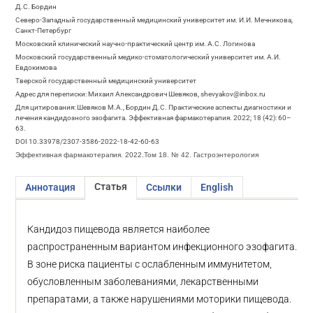
Д.С. Бордин
Северо-Западный государственный медицинский университет им. И.И. Мечникова,
Санкт-Петербург
Московский клинический научно-практический центр им. А.С. Логинова
Московский государственный медико-стоматологический университет им. А.И.
Евдокимова
Тверской государственный медицинский университет
Адрес для переписки: Михаил Александрович Шевяков, shevyakov@inbox.ru
Для цитирования: Шевяков М.А., Бордин Д.С. Практические аспекты диагностики и
лечения кандидозного эзофагита. Эффективная фармакотерапия. 2022; 18 (42): 60–
63.
DOI 10.33978/2307-3586-2022-18-42-60-63
Эффективная фармакотерапия. 2022.Том 18. № 42. Гастроэнтерология
Статья
Аннотация
Ссылки
English
Кандидоз пищевода является наиболее
распространенным вариантом инфекционного эзофагита.
В зоне риска пациенты с ослабленным иммунитетом,
обусловленным заболеваниями, лекарственными
препаратами, а также нарушениями моторики пищевода.