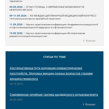
терапевта»
04.09.2026
|
ОГНИ СТОЛИЦЫ. СОВРЕМЕННЫЕ ВОЗМОЖНОСТИ
НЕФРОЛОГИИ 2026
09-11.09.2026
|
ХIII МЕЖДИСЦИПЛИНАРНЫЙ МЕДИЦИНСКИЙ КОНГРЕСС
«Актуальные вопросы врачебной практики»
11.09.2026
|
Научно-практическая конференция «Академия инновационной
и персонализированной медицины в офтальмологии»
15.09.2026
|
Научно-практическая конференция «Интегративная
ревматология для клиницистов»
Больше
СТАТЬИ
ПО ТЕМЕ
Альтернативные пути коррекции климактерических
расстройств. Здоровье женщин разных возрастов глазами
акушера-гинеколога
24.12.2010
Современная лечебная тактика кандидозного вульвовагинита
30.03.2007
Больше