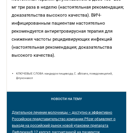
мг три раза в неделю (настоятельная рекомендация;
доказательства высокого качества). ВИЧ-
инфицированным пациентам настоятельно
рекомендуется антиретровирусная терапия для
снижения частоты рецидивирующих инфекций
(настоятельная рекомендация; доказательства
высокого качества).
КЛЮЧЕВЫЕ СЛОВА: кандидоз пищевода, C. albicans, псевдомицелий,
флуконазол
НОВОСТИ
НА ТЕМУ
Длительное лечение молочницы – доступно и эффективно
Российское представительство компании Pfizer объявляет о
выходе на российский рынок новой упаковки препарата
Дифлюкан® 12 капсул, рассчитанной на пациенток,