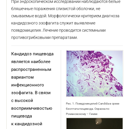
При эндоскопическом исследовании наблюдаются белые
бляшечные поражения слизистой оболочки, не
смываемые водой. Морфологически критерием диагноза
кандидозного эзофагита служит выявление
псевдомицелия. Лечение проводится системными
противогрибковыми препаратами.
Кандидоз пищевода
является наиболее
распространенным
вариантом
инфекционного
эзофагита. В связи
с высокой
Рис. 1. Псевдомицелий Candida в срезе
восприимчивостью
биоптата пищевода. Окраска по
Романовскому – Гимзе
пищевода
к кандидозной