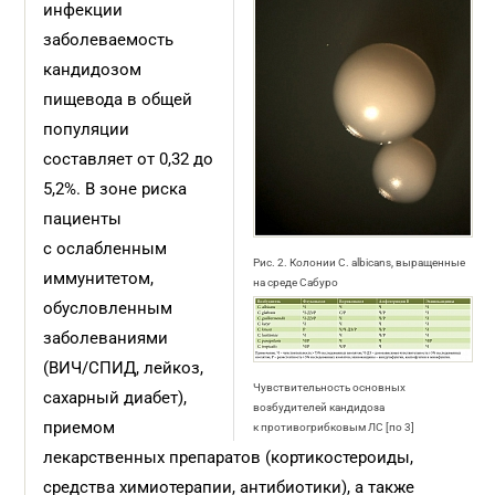
инфекции
заболеваемость
кандидозом
пищевода в общей
популяции
составляет от 0,32 до
5,2%. В зоне риска
пациенты
с ослабленным
Рис. 2. Колонии C. albicans, выращенные
иммунитетом,
на среде Сабуро
обусловленным
заболеваниями
(ВИЧ/СПИД, лейкоз,
Чувствительность основных
сахарный диабет),
возбудителей кандидоза
приемом
к противогрибковым ЛС [по 3]
лекарственных препаратов (кортикостероиды,
средства химиотерапии, антибиотики), а также