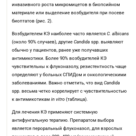
инвазивного роста микромицетов в био­псийном
материале или выделение возбудителя при посеве
биоптатов (рис. 2).
Возбудителем КЭ наиболее часто является
C. albicans
(около 90% случаев), другие
Candida
spp. выявляют
обычно у пациентов, ранее уже получавших
антимикотики. Более 90% возбудителей КЭ
чувствительны к флуконазолу, резистентность чаще
определяют у больных СПИДом и онкологическими
заболеваниями. Важно отметить, что вид
Candida
spp. весьма четко коррелирует с чувствительностью
к антимикотикам
in vitro
(таблица).
Для лечения КЭ применяют системную
антифунгальную терапию. Препаратом выбора
является пероральный флуконазол, для взрослых