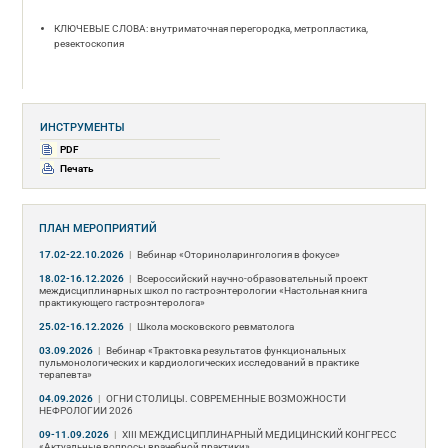
КЛЮЧЕВЫЕ СЛОВА: внутриматочная перегородка, метропластика,
резектоскопия
ИНСТРУМЕНТЫ
PDF
Печать
ПЛАН МЕРОПРИЯТИЙ
17.02-22.10.2026
|
Вебинар «Оториноларингология в фокусе»
18.02-16.12.2026
|
Всероссийский научно-образовательный проект
междисциплинарных школ по гастроэнтерологии «Настольная книга
практикующего гастроэнтеролога»
25.02-16.12.2026
|
Школа московского ревматолога
03.09.2026
|
Вебинар «Трактовка результатов функциональных
пульмонологических и кардиологических исследований в практике
терапевта»
04.09.2026
|
ОГНИ СТОЛИЦЫ. СОВРЕМЕННЫЕ ВОЗМОЖНОСТИ
НЕФРОЛОГИИ 2026
09-11.09.2026
|
ХIII МЕЖДИСЦИПЛИНАРНЫЙ МЕДИЦИНСКИЙ КОНГРЕСС
«Актуальные вопросы врачебной практики»