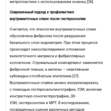
метропластике с использованием ножниц [26].
Современный подход к профилактике
внутриматочных спаек после гистероскопии
Считается, что этиология внутриматочных спаек
обусловлена фиброзом после разрушения
базального слоя эндометрия. При этом процессе
происходит неконтролируемое отложение
внеклеточного матрикса и фибриллярных
коллагенов. Стромальный компартмент заменяется
фиброзной тканью, а железы – неактивным
кубовидно-столб­чатым эпителием [27].
Внутриматочные спайки можно визуализировать
с помощью гистеросальпинго­графии, УЗИ, включая
контрастную соногистерографию, 3D-
УЗИ, гистероскопии и МРТ. В исследованиях,
посвященных оценке различных методов