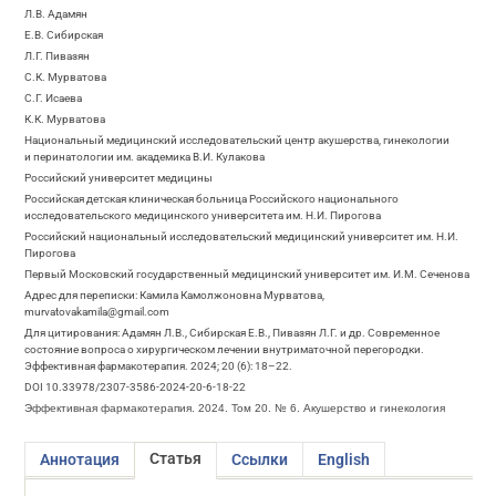
Л.В. Адамян
Е.В. Сибирская
Л.Г. Пивазян
C.К. Мурватова
С.Г. Исаева
К.К. Мурватова
Национальный медицинский исследовательский центр акушерства, гинекологии
и перинатологии им. академика В.И. Кулакова
Российский университет медицины
Российская детская клиническая больница Российского национального
исследовательского медицинского университета им. Н.И. Пирогова
Российский национальный исследовательский медицинский университет им. Н.И.
Пирогова
Первый Московский государственный медицинский университет им. И.М. Сеченова
Адрес для переписки: Камила Камолжоновна Мурватова,
murvatovakamila@gmail.com
Для цитирования: Адамян Л.В., Сибирская Е.В., Пивазян Л.Г. и др. Современное
состояние вопроса о хирургическом лечении внутриматочной перегородки.
Эффективная фармакотерапия. 2024; 20 (6): 18–22.
DOI 10.33978/2307-3586-2024-20-6-18-22
Эффективная фармакотерапия. 2024. Том 20. № 6. Акушерство и гинекология
Статья
Аннотация
Ссылки
English