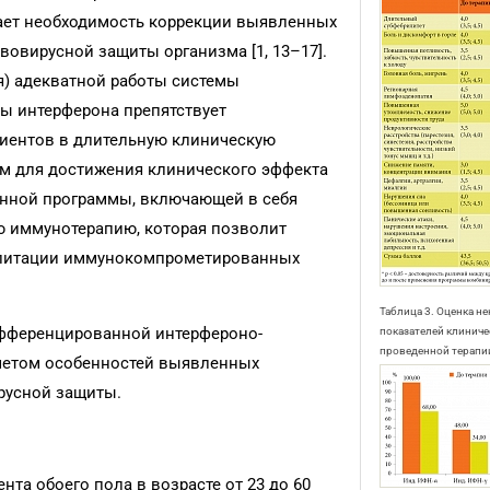
вает необходимость коррекции выявленных
овирусной защиты организма [1, 13–17].
я) адекватной работы системы
ы интерферона препятствует
иентов в длительную клиническую
ым для достижения клинического эффекта
анной программы, включающей в себя
 иммунотерапию, которая позволит
илитации иммунокомпрометированных
Таблица 3. Оценка н
фференцированной интерфероно-
показателей клинич
проведенной терапии,
учетом особенностей выявленных
русной защиты.
та обоего пола в возрасте от 23 до 60