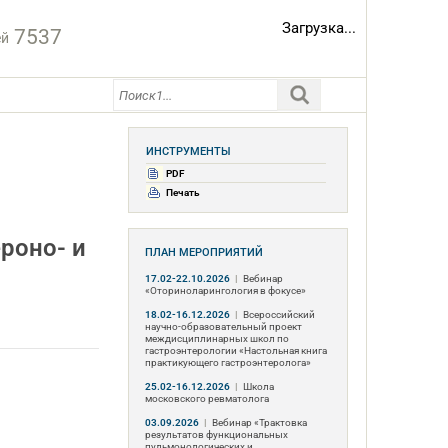
Загрузка...
7537
ей
ИНСТРУМЕНТЫ
PDF
Печать
роно- и
ПЛАН МЕРОПРИЯТИЙ
17.02-22.10.2026
|
Вебинар
«Оториноларингология в фокусе»
18.02-16.12.2026
|
Всероссийский
научно-образовательный проект
междисциплинарных школ по
гастроэнтерологии «Настольная книга
практикующего гастроэнтеролога»
25.02-16.12.2026
|
Школа
московского ревматолога
03.09.2026
|
Вебинар «Трактовка
результатов функциональных
пульмонологических и