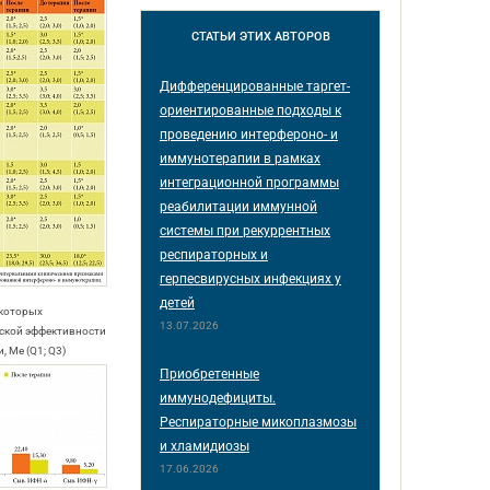
СТАТЬИ
ЭТИХ АВТОРОВ
Дифференцированные таргет-
ориентированные подходы к
проведению интерфероно- и
иммунотерапии в рамках
интеграционной программы
реабилитации иммунной
системы при рекуррентных
респираторных и
герпесвирусных инфекциях у
детей
екоторых
13.07.2026
еской эффективности
 Me (Q1; Q3)
Приобретенные
иммунодефициты.
Респираторные микоплазмозы
и хламидиозы
17.06.2026