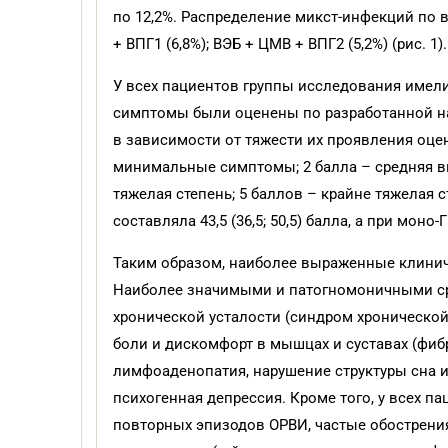
по 12,2%. Распределение микст-инфекций по 
+ ВПГ1 (6,8%); ВЭБ + ЦМВ + ВПГ2 (5,2%) (рис. 1).
У всех пациентов группы исследования имели
симптомы были оценены по разработанной на
в зависимости от тяжести их проявления оцени
минимальные симптомы; 2 балла – средняя вы
тяжелая степень; 5 баллов – крайне тяжелая 
составляла 43,5 (36,5; 50,5) балла, а при моно-ГВ
Таким образом, наиболее выраженные клинич
Наиболее значимыми и патогномоничными ср
хронической усталости (синдром хронической
боли и дискомфорт в мышцах и суставах (фиб
лимфоаденопатия, нарушение структуры сна и
психогенная депрессия. Кроме того, у всех 
повторных эпизодов ОРВИ, частые обострени