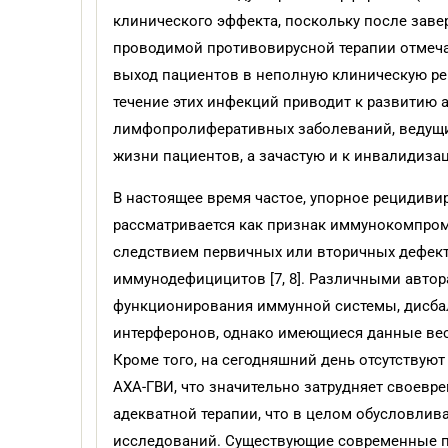
клинического эффекта, поскольку после заве
проводимой противовирусной терапии отмеча
выход пациентов в неполную клиническую рем
течение этих инфекций приводит к развитию 
лимфопролиферативных заболеваний, ведущи
жизни пациентов, а зачастую и к инвалидизаци
В настоящее время частое, упорное рецидив
рассматривается как признак иммунокомпром
следствием первичных или вторичных дефекто
иммунодефицицитов [7, 8]. Различными авто
функционирования иммунной системы, дисба
интерферонов, однако имеющиеся данные вес
Кроме того, на сегодняшний день отсутствую
АХА-ГВИ, что значительно затрудняет своевр
адекватной терапии, что в целом обусловлив
исследований. Существующие современные по