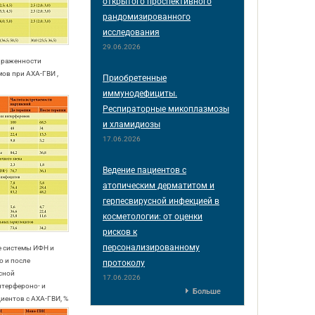
открытого проспективного
рандомизированного
исследования
29.06.2026
выраженности
ов при АХА-ГВИ ,
Приобретенные
иммунодефициты.
Респираторные микоплазмозы
и хламидиозы
17.06.2026
Ведение пациентов с
атопическим дерматитом и
герпесвирусной инфекцией в
косметологии: от оценки
рисков к
персонализированному
е системы ИФН и
о и после
протоколу
сной
17.06.2026
нтерфероно- и
Больше
иентов с АХА-ГВИ, %