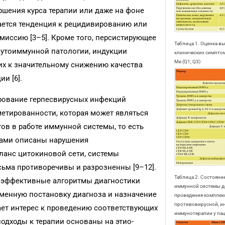
ршения курса терапии или даже на фоне
ется тенденция к рецидивированию или
иссию [3–5]. Кроме того, персистирующее
Таблица 1. Оценка 
аутоиммунной патологии, индукции
клинических симптом
Ме (Q1; Q3)
х к значительному снижению качества
и [6].
ирование герпесвирусных инфекций
етированности, которая может являться
в в работе иммунной системы, то есть
рами описаны нарушения
ланс цитокиновой сети, системы
ьма противоречивы и разрозненны [9–12].
Таблица 2. Состояни
т эффективные алгоритмы диагностики
иммунной системы д
еменную постановку диагноза и назначение
проведения комплек
противовирусной, и
ает интерес к проведению соответствующих
иммунотерапии у пац
дходы к терапии основаны на этио-