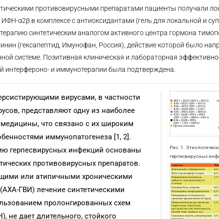
тетическими противовирусными препаратами пациенты получали ло
ФН-α2β в комплексе с антиоксидантами (гель для локальной и су
терапию синтетическим аналогом активного центра гормона тимоп
инин (гексапептид, Имунофан, Россия), действие которой было нап
ной системе. Позитивная клиническая и лабораторная эффективно
 интерфероно- и иммунотерапии была подтверждена.
ерсистирующими вирусами, в частности
усов, представляют одну из наиболее
медицины, что связано с их широким
бенностями иммунопатогенеза [1, 2].
Рис. 1. Этиологическ
ию герпесвирусных инфекций основаны
герпесвирусных инф
тических противовирусных препаратов.
ющими или атипичными хроническими
(АХА-ГВИ) лечение синтетическими
ользованием пролонгированных схем
, не дает длительного, стойкого