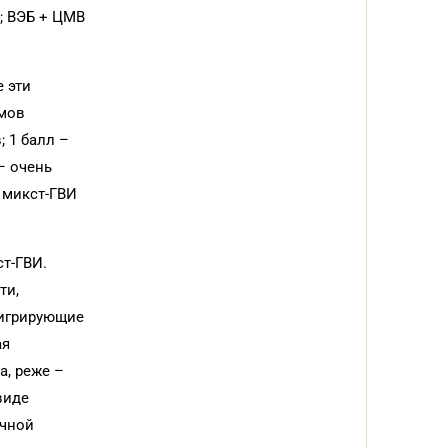
; ВЭБ + ЦМВ
 эти
омов
; 1 балл –
– очень
и микст-ГВИ
т-ГВИ.
ти,
мигрирующие
ая
а, реже –
виде
ичной