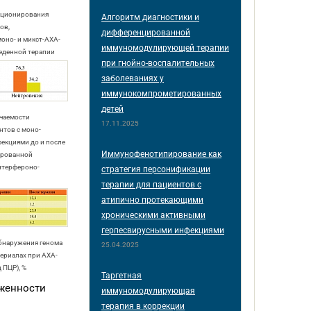
нкционирования
Алгоритм диагностики и
ов,
дифференцированной
оно- и микст-АХА-
иммуномодулирующей терапии
веденной терапии
при гнойно-воспалительных
заболеваниях у
иммунокомпрометированных
детей
ечаемости
17.11.2025
нтов с моно-
екциями до и после
Иммунофенотипирование как
ированной
нтерфероно-
стратегия персонификации
терапии для пациентов с
атипично протекающими
хроническими активными
герпесвирусными инфекциями
обнаружения генома
25.04.2025
ериалах при АХА-
 ПЦР), %
Таргетная
аженности
иммуномодулирующая
терапия в коррекции