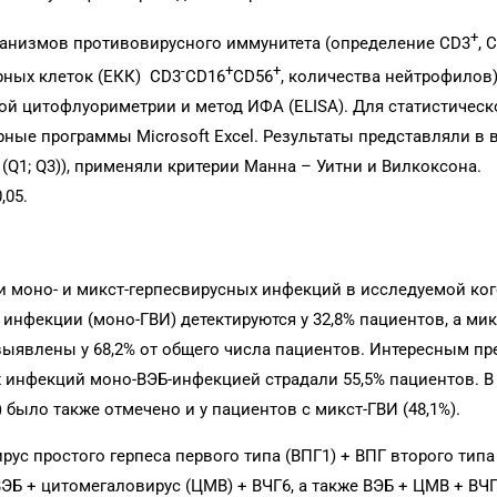
+
анизмов противовирусного иммунитета (определение CD3
, 
-
+
+
рных клеток (ЕКК) CD3
CD16
CD56
, количества нейтрофилов
й цитофлуориметрии и метод ИФА (ELISA). Для статистическ
ые программы Microsoft Excel. Результаты представляли в 
(Q1; Q3)), применяли критерии Манна – Уитни и Вилкоксона.
,05.
 моно- и микст-герпесвирусных инфекций в исследуемой ког
инфекции (моно-ГВИ) детектируются у 32,8% пациентов, а мик
ыявлены у 68,2% от общего числа пациентов. Интересным пр
х инфекций моно-ВЭБ-инфекцией страдали 55,5% пациентов. В
было также отмечено и у пациентов с микст-ГВИ (48,1%).
рус простого герпеса первого типа (ВПГ1) + ВПГ второго типа 
ВЭБ + цитомегаловирус (ЦМВ) + ВЧГ6, а также ВЭБ + ЦМВ + ВЧГ