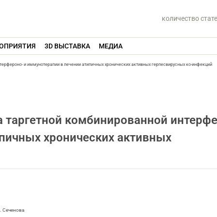
количество стат
ОПРИЯТИЯ
3D ВЫСТАВКА
МЕДИА
ерфероно- и иммунотерапии в лечении атипичных хронических активных герпесвирусных ко-инфекций
 таргетной комбинированной интерфе
ипичных хронических активных
. Сеченова