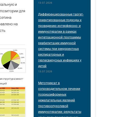
13.07.2026
кальную и
ппозитории для
Дифференцированные таргет-
оэтина
ориентированные подходы к
равлено на
проведению интерфероно- и
сть
иммунотерапии в рамках
интеграционной программы
реабилитации иммунной
системы при рекуррентных
респираторных и
герпесвирусных инфекциях у
детей
13.07.2026
ая структура микст-
Метотрексат в
екций
сопроводительном лечении
псориазиформных
нежелательных явлений
противоопухолевой
иммунотерапии: результаты