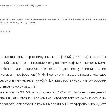
кадемия группы компаний МЕДСИ, Москва
изированная программа таргетной комбинированной интерфероно- и иммунотерапии в лечении
терапия. 2022; 18 (12): 58–63.
мунология
ичных активных герпесвирусных ко-инфекций (АХА-ГВИ) в настоящ
ольшой распространенностью и отсутствием эффективных схем ком
собенности, в основе которых лежат нарушения функционирования
истемы интерферонов (ИФН). В связи с этим целью нашего исследо
роно- и иммунотерапии АХА-ГВИ, разработанной с учетом особен
отивовирусной защиты.
а в возрасте 23–60 лет, страдающих АХА-ГВИ. На базе проведенног
ования нами уточнены основные иммунопатогенетические особенно
 Разработана программа комбинированной интерфероно- и иммуноте