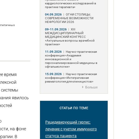
кардиологических исследований в
практике терапевта»
04.09.2026
|
ОГНИ СТОЛИЦЫ.
СОВРЕМЕННЫЕ ВОЗМОЖНОСТИ
НЕФРОЛОГИИ 2026
 атипичных
09-11.09.2026
|
ХIII
МЕЖДИСЦИПЛИНАРНЫЙ
МЕДИЦИНСКИЙ КОНГРЕСС
«Актуальные вопросы врачебной
практики»
11.09.2026
|
Научно-практическая
конференция «Академия
инновационной и
персонализированной медицины в
офтальмологии»
ее время
15.09.2026
|
Научно-практическая
конференция «Интегративная
ревматология для клиницистов»
плексной
Больше
 системы
вания явилось
ностей
СТАТЬИ
ПО ТЕМЕ
о
Рецидивирующий герпес:
сти, на фоне
лечение с учетом иммунного
статуса пациента
рапии. В