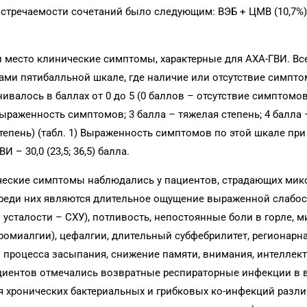
встречаемости сочетаний было следующим: ВЭБ + ЦМВ (10,7%)
 место клинические симптомы, характерные для АХА-ГВИ. Все
ми пятибалльной шкале, где наличие или отсутствие симпт
валось в баллах от 0 до 5 (0 баллов – отсутствие симптомов
раженность симптомов; 3 балла – тяжелая степень; 4 балла 
степень) (табл. 1) Выраженность симптомов по этой шкале пр
И – 30,0 (23,5; 36,5) балла.
еские симптомы наблюдались у пациентов, страдающих микс
еди них являются длительное ощущение выраженной слабос
 усталости – СХУ), потливость, непостоянные боли в горле, 
ромиалгии), цефалгии, длительный субфебрилитет, регионарн
 процесса засыпания, снижение памяти, внимания, интеллект
пациентов отмечались возвратные респираторные инфекции в 
я хронических бактериальных и грибковых ко-инфекций разл