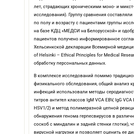
лет, страдающих хроническими моно- и микст
исследования). Группу сравнения составляли
по полу и возрасту с пациентами группы ис
на базе КДЦ «МЕДСИ на Белорусской» и одобр
пациентов получено информированное соглас
Хельсинкской декларации Всемирной медицин
of Helsinki – Ethical Principles for Medical Rese
обработку персональных данных.
В комплексе исследований помимо традицион
физикального обследования, общий анализ кр
инфекций использовали методы серодиагност
титров антител классов IgM VCA EBV, IgG VCA E
HSV1/2) и метод полимеразной цепной реакц
обнаружения генома герпесвирусов в различн
соскоб с миндалин и задней стенки глотки),
вирусной нагрузки и позволяет оценить ее д