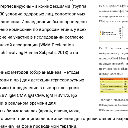
-герпесвирусными ко-инфекциями (группа
Рис. 2. Дефекты фу
системы интерферон
 30 условно-здоровых лиц, сопоставимых
ассоциированные с м
следования. Исследование было проведено
ГВИ, до и после про
ено комиссией по вопросам этики, у всех
ие на участие в исследовании согласно
ской ассоциации (WMA Declaration
Рис. 3. Частота встр
arch Involving Human Subjects, 2013) и на
нейтропении у пацие
и микст-АХА-ВЭБ-инф
проведения комбин
противовирусной, и
ных методов (сбор анамнеза, методы
и иммунотерапии
ови и пр.) для детекции герпесвирусных
ики (определение в сыворотке крови
BV, IgM CMV, IgG CMV, IgM HSV1/2, IgG
Таблица 4. Частота 
ии в реальном времени для
ВЭБ в разных биомат
ых биоматериалах (кровь, слюна, моча,
ВЭБ-инфекции (метод
 что имеет принципиальное значение для оценки степени выр
инамику на фоне проводимой терапии.