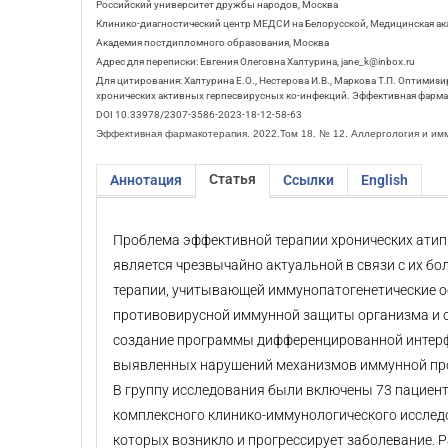
Российский университет дружбы народов, Москва
Клинико-диагностический центр МЕДСИ на Белорусской, Медицинская а
Академия постдипломного образования, Москва
Адрес для переписки: Евгения Олеговна Халтурина, jane_k@inbox.ru
Для цитирования: Халтурина Е.О., Нестерова И.В., Маркова Т.П. Оптим
хронических активных герпесвирусных ко-инфекций. Эффективная фармако
DOI 10.33978/2307-3586-2023-18-12-58-63
Эффективная фармакотерапия. 2022.Том 18. № 12. Аллергология и им
Статья
Аннотация
Ссылки
English
Проблема эффективной терапии хронических атип
является чрезвычайно актуальной в связи с их б
терапии, учитывающей иммунопатогенетические о
противовирусной иммунной защиты организма и с
создание программы дифференцированной интерфе
выявленных нарушений механизмов иммунной пр
В группу исследования были включены 73 пациент
комплексного клинико-иммунологического исслед
которых возникло и прогрессирует заболевание.