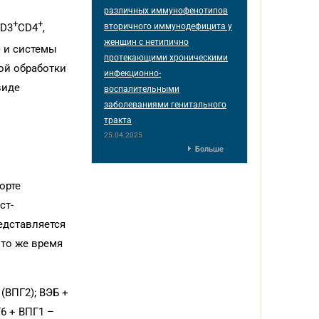
различных иммунофенотипов
+
+
вторичного иммунодефицита у
CD3
CD4
,
женщин с нетипично
) и системы
протекающими хроническими
ой обработки
инфекционно-
виде
воспалительными
заболеваниями генитального
тракта
25.04.2025
Больше
орте
ст-
едставляется
 то же время
(ВПГ2); ВЭБ +
6 + ВПГ1 –