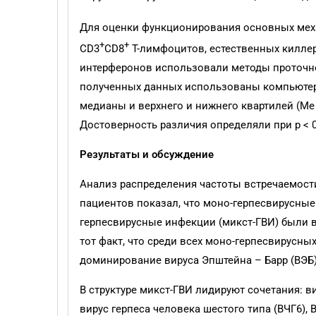
Для оценки функционирования основных мех
+
+
CD3
CD8
T-лимфоцитов, естественных килле
интерферонов использовали методы проточно
полученных данных использованы компьютерн
медианы и верхнего и нижнего квартилей (Me 
Достоверность различия определяли при p < 0
Результаты и обсуждение
Анализ распределения частоты встречаемости
пациентов показал, что моно-герпесвирусные 
герпесвирусные инфекции (микст-ГВИ) были в
тот факт, что среди всех моно-герпесвирусны
доминирование вируса Эпштейна – Барр (ВЭБ) 
В структуре микст-ГВИ лидируют сочетания: ви
вирус герпеса человека шестого типа (ВЧГ6), 