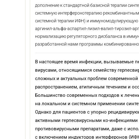
дополнение к стандартной базисной терапии син
системную интерферонотерапию рекомбинантным И
системной терапии ИФН) и иммуномодулирующую 
аргинил-альфа-аспартил-лизил-валил-тирозил-арг
нормализацию регуляторного дисбаланса в иммун
разработанной нами программы комбинированной
В настоящее время инфекции, вызываемые п
вирусами, относящимися семейству герпесвир
сложных и актуальных проблем современной 
распространением, атипичным течением и осо
Большинство современных подходов к лечен
на локальном и системном применении синте
Однако для пациентов с упорно рецидивиру
активными герпесвирусными ко-инфекциями 
противовирусными препаратами, даже с исп
с включением индукторов интерферонов (ИФН)