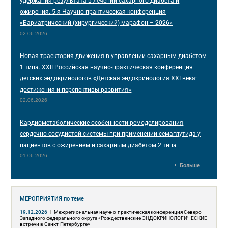
удержания результата в лечении сахарного диабета и
ожирения. 5-я Научно-практическая конференция
«Бариатрический (хирургический) марафон – 2026»
02.06.2026
Новая траектория движения в управлении сахарным диабетом
1 типа. XXII Российская научно-практическая конференция
детских эндокринологов «Детская эндокринология XXI века:
достижения и перспективы развития»
02.06.2026
Кардиометаболические особенности ремоделирования
сердечно-сосудистой системы при применении семаглутида у
пациентов с ожирением и сахарным диабетом 2 типа
01.06.2026
Больше
МЕРОПРИЯТИЯ
по теме
19.12.2026
|
Межрегиональная научно-практическая конференция Северо-
Западного федерального округа «Рождественские ЭНДОКРИНОЛОГИЧЕСКИЕ
встречи в Санкт-Петербурге»