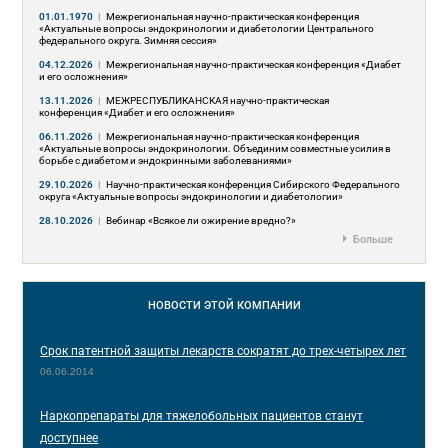
01.01.1970
|
Межрегиональная научно-практическая конференция
«Актуальные вопросы эндокринологии и диабетологии Центрального
федерального округа. Зимняя сессия»
04.12.2026
|
Межрегиональная научно-практическая конференция «Диабет
и его осложнения»
13.11.2026
|
МЕЖРЕСПУБЛИКАНСКАЯ научно-практическая
конференция «Диабет и его осложнения»
06.11.2026
|
Межрегиональная научно-практическая конференция
«Актуальные вопросы эндокринологии. Объединим совместные усилия в
борьбе с диабетом и эндокринными заболеваниями»
29.10.2026
|
Научно-практическая конференция Сибирского Федерального
округа «Актуальные вопросы эндокринологии и диабетологии»
28.10.2026
|
Вебинар «Всякое ли ожирение вредно?»
Больше
НОВОСТИ
ЭТОЙ КОМПАНИИ
Срок патентной защиты лекарств сократят до трех-четырех лет
06.06.2014
Наркопрепараты для тяжелобольных пациентов станут
доступнее