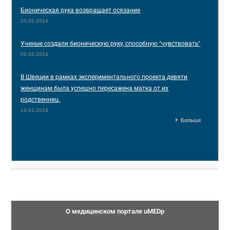
Бионическая рука возвращает осязание
10.02.2014
Ученые создали бионическую руку, способную "чувствовать"
06.02.2014
В Швеции в рамках экспериментального проекта девяти
женщинам была успешно пересажена матка от их
родственниц.
14.01.2014
Больше
О медицинском портале uMEDp