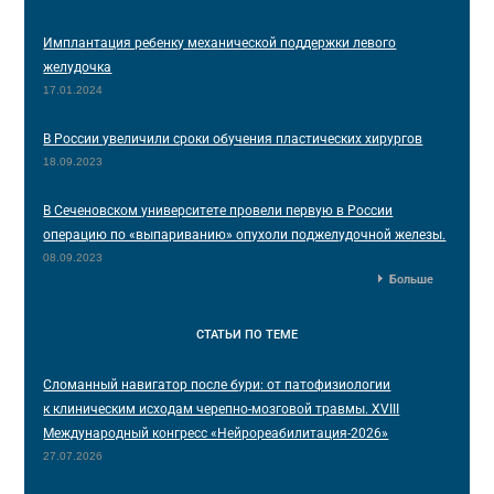
Имплантация ребенку механической поддержки левого
желудочка
17.01.2024
В России увеличили сроки обучения пластических хирургов
18.09.2023
В Сеченовском университете провели первую в России
операцию по «выпариванию» опухоли поджелудочной железы.
08.09.2023
Больше
СТАТЬИ
ПО ТЕМЕ
Сломанный навигатор после бури: от патофизиологии
к клиническим исходам черепно-мозговой травмы. XVIII
Международный конгресс «Нейрореабилитация-2026»
27.07.2026