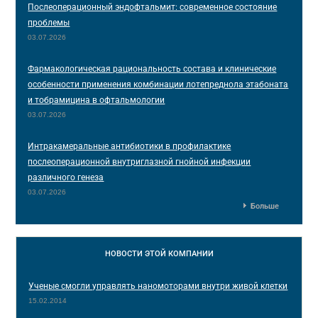
Послеоперационный эндофтальмит: современное состояние
проблемы
03.07.2026
Фармакологическая рациональность состава и клинические
особенности применения комбинации лотепреднола этабоната
и тобрамицина в офтальмологии
03.07.2026
Интракамеральные антибиотики в профилактике
послеоперационной внутриглазной гнойной инфекции
различного генеза
03.07.2026
Больше
НОВОСТИ
ЭТОЙ КОМПАНИИ
Ученые смогли управлять наномоторами внутри живой клетки
15.02.2014