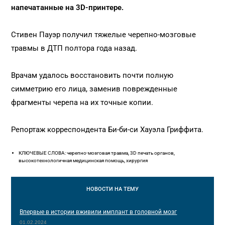
напечатанные на 3D-принтере.
Стивен Пауэр получил тяжелые черепно-мозговые
травмы в ДТП полтора года назад.
Врачам удалось восстановить почти полную
симметрию его лица, заменив поврежденные
фрагменты черепа на их точные копии.
Репортаж корреспондента Би-би-си Хауэла Гриффита.
КЛЮЧЕВЫЕ СЛОВА: черепно-мозговая травма, 3D печать органов,
высокотехнологичная медицинская помощь, хирургия
НОВОСТИ
НА ТЕМУ
Впервые в истории вживили имплант в головной мозг
01.02.2024