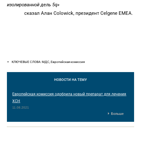
изолированной дель 5q»
сказал Алан Colowick, президент Celgene EMEA.
КЛЮЧЕВЫЕ СЛОВА: MДС, Европейская комиссия
НОВОСТИ
НА ТЕМУ
Европейская комиссия одобрила новый препарат для лечения
ХСН
11.08.2021
Больше