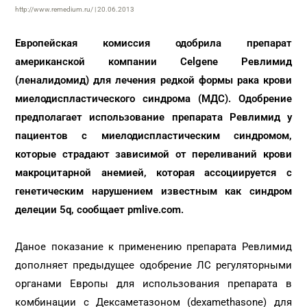
http://www.remedium.ru/ | 20.06.2013
Европейская комиссия одобрила препарат
американской компании Celgene Ревлимид
(леналидомид) для лечения редкой формы рака крови
миелодиспластического синдрома (МДС). Одобрение
предполагает использование препарата Ревлимид у
пациентов с миелодиспластическим синдромом,
которые страдают зависимой от переливаний крови
макроцитарной анемией, которая ассоциируется с
генетическим нарушением известным как синдром
делеции 5q, сообщает pmlive.com.
Даное показание к применению препарата Ревлимид
дополняет предыдущее одобрение ЛС регуляторными
органами Европы для использования препарата в
комбинации с Дексаметазоном (dexamethasone) для