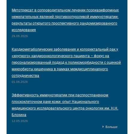
Метотрексат в сопроводительном лечении псориазиформных
нежелательных явлений противоопухолевой иммунотерапии:
результаты открытого проспективного рандомизированного
исследования
29.06.2026
Кардиометаболические заболевания и колоректальный рак у
«хрупкого» кардиоонкологического пациента – фокус на
персонализированный подход к поликоморбидности с оценкой
микробиоты кишечника в рамках междисциплинарного
сотрудничества
01.06.2026
Эффективность иммунотерапии при распространенном
плоскоклеточном раке кожи: опыт Национального
медицинского исследовательского центра онкологии им. Н.Н.
Блохина
12.05.2026
Больше