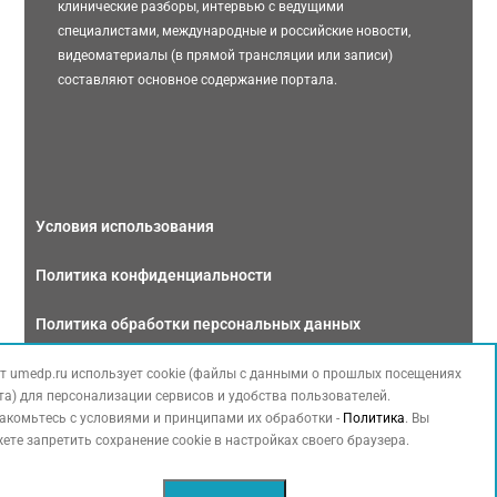
клинические разборы, интервью с ведущими
специалистами, международные и российские новости,
видеоматериалы (в прямой трансляции или записи)
составляют основное содержание портала.
Условия использования
Политика конфиденциальности
Политика обработки персональных данных
Связаться с нами
т umedp.ru использует cookie (файлы с данными о прошлых посещениях
та) для персонализации сервисов и удобства пользователей.
акомьтесь с условиями и принципами их обработки -
Политика
. Вы
ете запретить сохранение cookie в настройках своего браузера.
Copyright © 2026 МЕДФОРУМ. Все права защищены. Данный сайт также