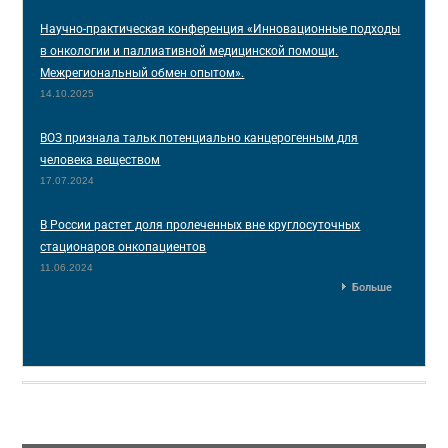
Научно-практическая конференция «Инновационные подходы
в онкологии и паллиативной медицинской помощи.
Межрегиональный обмен опытом».
14.10.2025
ВОЗ признала тальк потенциально канцерогенным для
человека веществом
17.07.2024
В России растет доля пролеченных вне круглосуточных
стационаров онкопациентов
11.06.2024
Больше