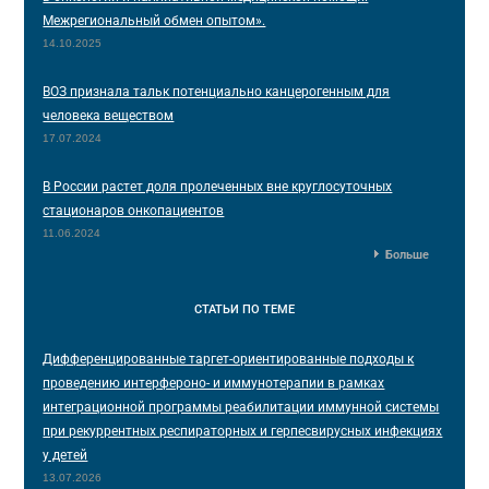
Межрегиональный обмен опытом».
14.10.2025
ВОЗ признала тальк потенциально канцерогенным для
человека веществом
17.07.2024
В России растет доля пролеченных вне круглосуточных
стационаров онкопациентов
11.06.2024
Больше
СТАТЬИ
ПО ТЕМЕ
Дифференцированные таргет-ориентированные подходы к
проведению интерфероно- и иммунотерапии в рамках
интеграционной программы реабилитации иммунной системы
при рекуррентных респираторных и герпесвирусных инфекциях
у детей
13.07.2026