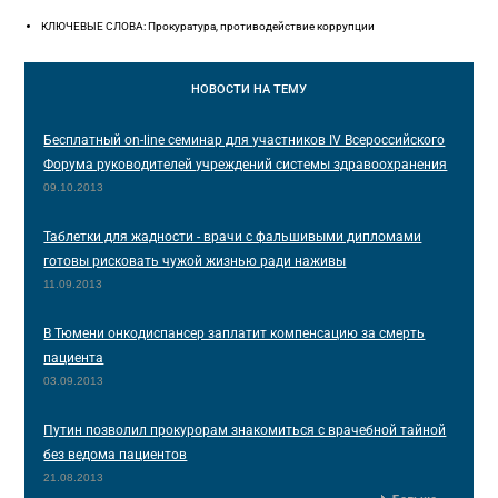
КЛЮЧЕВЫЕ СЛОВА: Прокуратура, противодействие коррупции
НОВОСТИ
НА ТЕМУ
Бесплатный on-line семинар для участников IV Всероссийского
Форума руководителей учреждений системы здравоохранения
09.10.2013
Таблетки для жадности - врачи с фальшивыми дипломами
готовы рисковать чужой жизнью ради наживы
11.09.2013
В Тюмени онкодиспансер заплатит компенсацию за смерть
пациента
03.09.2013
Путин позволил прокурорам знакомиться с врачебной тайной
без ведома пациентов
21.08.2013