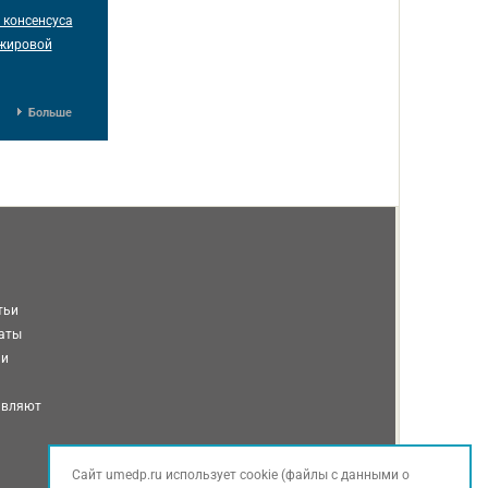
консенсуса
 жировой
Больше
тьи
таты
ми
авляют
Сайт umedp.ru использует cookie (файлы с данными о