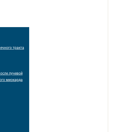
ечного тракта
после лучевой
ого миокарда