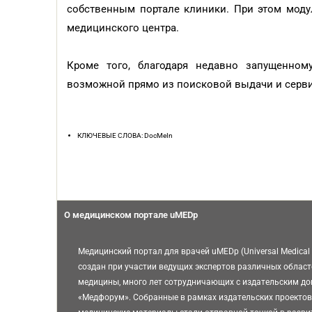
собственным портале клиники. При этом моду
медицинского центра.
Кроме того, благодаря недавно запущенному
возможной прямо из поисковой выдачи и серви
КЛЮЧЕВЫЕ СЛОВА: DocMeIn
О медицинском портале uMEDp
Медицинский портал для врачей uMEDp (Universal Medical 
создан при участии ведущих экспертов различных област
медицины, много лет сотрудничающих с издательским д
«Медфорум». Собранные в рамках издательских проектов