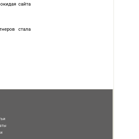
покидая сайта
тнеров стала
тьи
таты
ми