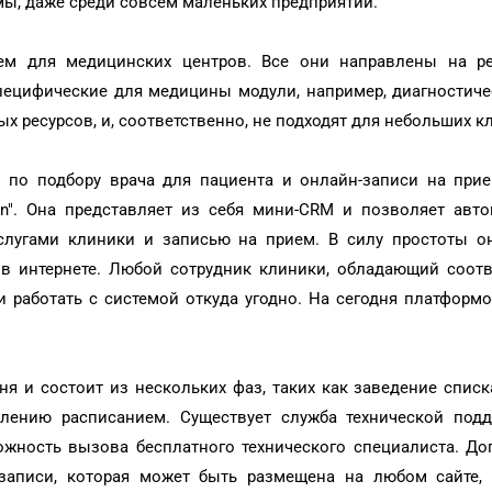
мы, даже среди совсем маленьких предприятий.
тем для медицинских центров. Все они направлены на р
пецифические для медицины модули, например, диагностич
х ресурсов, и, соответственно, не подходят для небольших к
 по подбору врача для пациента и онлайн-записи на прие
n". Она представляет из себя мини-CRM и позволяет авто
слугами клиники и записью на прием. В силу простоты он
 в интернете. Любой сотрудник клиники, обладающий соот
и работать с системой откуда угодно. На сегодня платформ
ня и состоит из нескольких фаз, таких как заведение списк
влению расписанием. Существует служба технической подд
ожность вызова бесплатного технического специалиста. Д
записи, которая может быть размещена на любом сайте, 