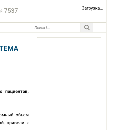
Загрузка...
7537
ей
СТЕМА
ю пациентов,
ромный объем
ий, привели к