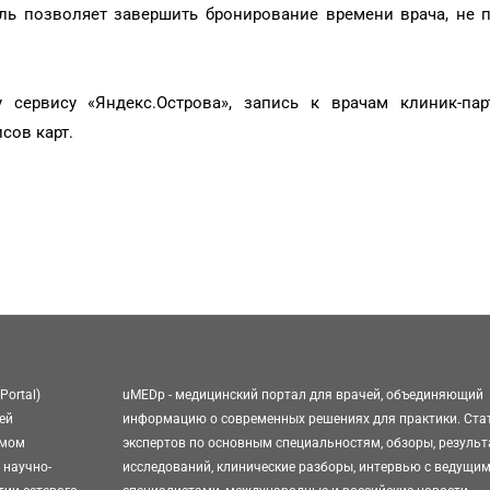
ль позволяет завершить бронирование времени врача, не 
 сервису «Яндекс.Острова», запись к врачам клиник-пар
сов карт.
Portal)
uMEDp - медицинский портал для врачей, объединяющий
ей
информацию о современных решениях для практики. Ста
омом
экспертов по основным специальностям, обзоры, резуль
 научно-
исследований, клинические разборы, интервью с ведущи