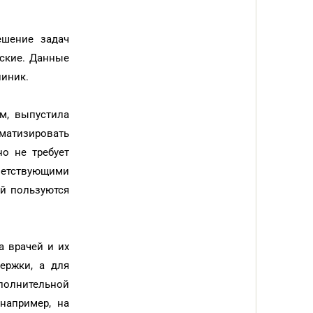
ешение задач
еские. Данные
линик.
м, выпустила
матизировать
о не требует
ветствующими
ой пользуются
а врачей и их
ержки, а для
ополнительной
например, на