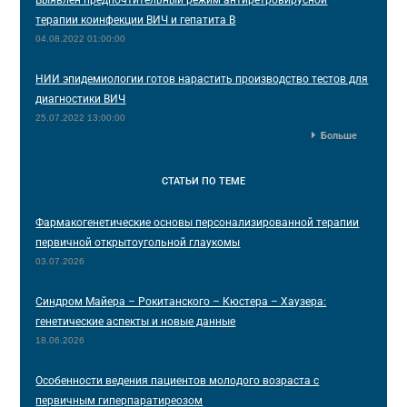
Выявлен предпочтительный режим антиретровирусной
терапии коинфекции ВИЧ и гепатита В
04.08.2022 01:00:00
НИИ эпидемиологии готов нарастить производство тестов для
диагностики ВИЧ
25.07.2022 13:00:00
Больше
СТАТЬИ
ПО ТЕМЕ
Фармакогенетические основы персонализированной терапии
первичной открытоугольной глаукомы
03.07.2026
Синдром Майера – Рокитанского – Кюстера – Хаузера:
генетические аспекты и новые данные
18.06.2026
Особенности ведения пациентов молодого возраста с
первичным гиперпаратиреозом