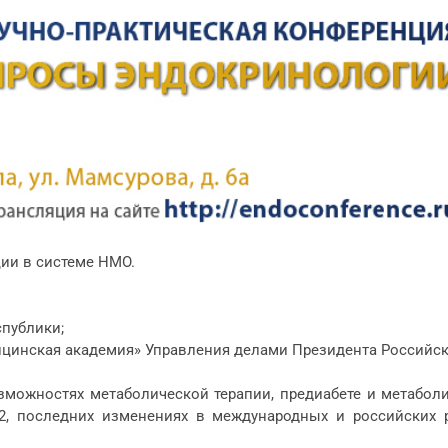
ии в системе НМО.
спублики;
ицинская академия» Управления делами Президента Российс
зможностях метаболической терапии, предиабете и метабол
2, последних изменениях в международных и российских р