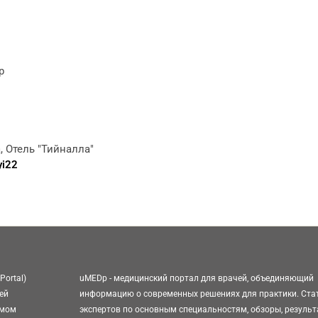
р
, Отель "Тийналла"
yi22
Portal)
uMEDp - медицинский портал для врачей, объединяющий
ей
информацию о современных решениях для практики. Ста
омом
экспертов по основным специальностям, обзоры, резуль