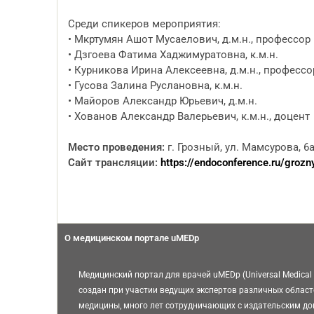
Среди спикеров мероприятия:
• Мкртумян Ашот Мусаелович, д.м.н., профессор
• Дзгоева Фатима Хаджимуратовна, к.м.н.
• Курникова Ирина Алексеевна, д.м.н., профессо
• Гусова Залина Руслановна, к.м.н.
• Майоров Александр Юрьевич, д.м.н.
• Хованов Александр Валерьевич, к.м.н., доцент
Место проведения:
г. Грозный, ул. Мамсурова, 6а
Сайт трансляции:
https://endoconference.ru/grozn
О медицинском портале uMEDp
Медицинский портал для врачей uMEDp (Universal Medical 
создан при участии ведущих экспертов различных област
медицины, много лет сотрудничающих с издательским д