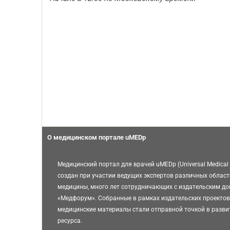
О медицинском портале uMEDp
Медицинский портал для врачей uMEDp (Universal Medical 
создан при участии ведущих экспертов различных област
медицины, много лет сотрудничающих с издательским д
«Медфорум». Собранные в рамках издательских проектов
медицинские материалы стали отправной точкой в разви
ресурса.