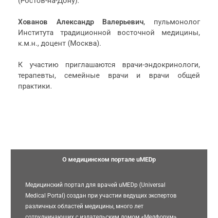
(Ростов-на-Дону).
Хованов Александр Валерьевич
, пульмонолог
Института традиционной восточной медицины,
к.м.н., доцент (Москва).
К участию приглашаются врачи-эндокринологи,
терапевты, семейные врачи и врачи общей
практики.
О медицинском портале uMEDp
Медицинский портал для врачей uMEDp (Universal
Medical Portal) создан при участии ведущих экспертов
различных областей медицины, много лет
сотрудничающих с издательским домом «Медфорум».