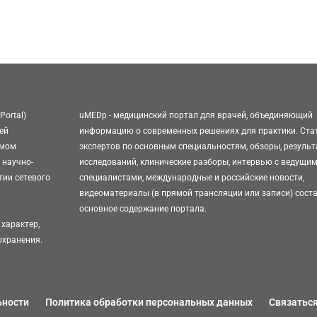
Portal)
uMEDp - медицинский портал для врачей, объединяющий
ей
информацию о современных решениях для практики. Ста
омом
экспертов по основным специальностям, обзоры, резуль
 научно-
исследований, клинические разборы, интервью с ведущи
тии сетевого
специалистами, международные и российские новости,
видеоматериалы (в прямой трансляции или записи) сост
основное содержание портала.
характер,
охранения.
ьности
Политика обработки персональных данных
Связаться