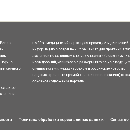
Portal)
uMEDp - медицинский портал для врачей, объединяющий
ей
информацию о современных решениях для практики. Ста
омом
экспертов по основным специальностям, обзоры, резуль
 научно-
исследований, клинические разборы, интервью с ведущи
тии сетевого
специалистами, международные и российские новости,
видеоматериалы (в прямой трансляции или записи) сост
основное содержание портала.
характер,
охранения.
ьности
Политика обработки персональных данных
Связаться