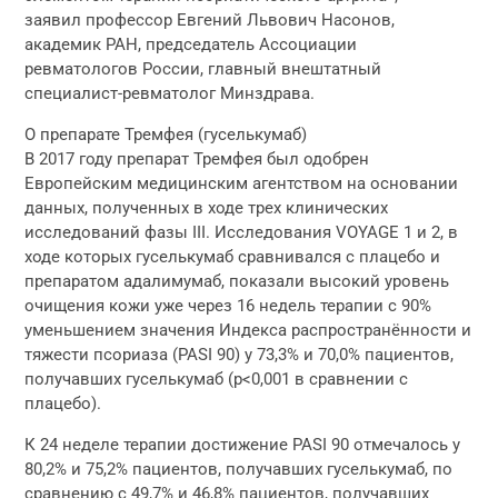
заявил профессор Евгений Львович Насонов,
академик РАН, председатель Ассоциации
ревматологов России, главный внештатный
специалист-ревматолог Минздрава.
О препарате Тремфея (гуселькумаб)
В 2017 году препарат Тремфея был одобрен
Европейским медицинским агентством на основании
данных, полученных в ходе трех клинических
исследований фазы III. Исследования VOYAGE 1 и 2, в
ходе которых гуселькумаб сравнивался с плацебо и
препаратом адалимумаб, показали высокий уровень
очищения кожи уже через 16 недель терапии с 90%
уменьшением значения Индекса распространённости и
тяжести псориаза (PASI 90) у 73,3% и 70,0% пациентов,
получавших гуселькумаб (p<0,001 в сравнении с
плацебо).
К 24 неделе терапии достижение PASI 90 отмечалось у
80,2% и 75,2% пациентов, получавших гуселькумаб, по
сравнению с 49,7% и 46,8% пациентов, получавших