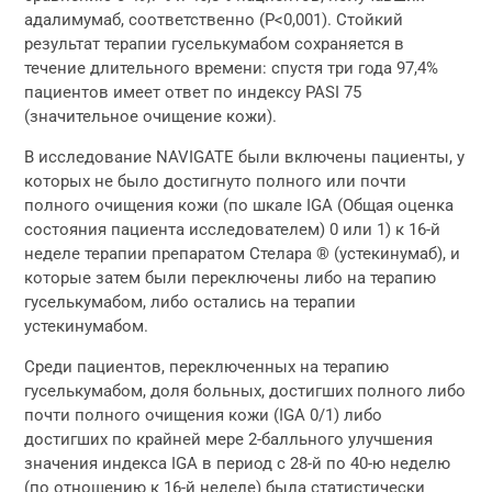
адалимумаб, соответственно (P<0,001). Стойкий
результат терапии гуселькумабом сохраняется в
течение длительного времени: спустя три года 97,4%
пациентов имеет ответ по индексу PASI 75
(значительное очищение кожи).
В исследование NAVIGATE были включены пациенты, у
которых не было достигнуто полного или почти
полного очищения кожи (по шкале IGA (Общая оценка
состояния пациента исследователем) 0 или 1) к 16-й
неделе терапии препаратом Стелара ® (устекинумаб), и
которые затем были переключены либо на терапию
гуселькумабом, либо остались на терапии
устекинумабом.
Среди пациентов, переключенных на терапию
гуселькумабом, доля больных, достигших полного либо
почти полного очищения кожи (IGA 0/1) либо
достигших по крайней мере 2-балльного улучшения
значения индекса IGA в период с 28-й по 40-ю неделю
(по отношению к 16-й неделе) была статистически