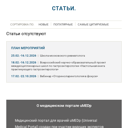
СТАТЬИ.
СОРТИРОВКА ПО:
НОВЫЕ
ПОПУЛЯРНЫЕ
САМЫЕ ЦИТИРУЕМЫЕ
Статьи отсутствуют
ПЛАН МЕРОПРИЯТИЙ
25.02.-16.12.2026
|
Школа московского ревматолога
18.02.-16.12.2026
|
Всероссийский научно-образовательный проект
междисциплинарных школ по гастроэнтерологии «Настольная книга
практикующего гастроэнтеролога»
17.02.-22.10.2026
|
Вебинар «Оториноларингология в фокусе»
О медицинском портале uMEDp
Медицинский портал для врачей uMEDp (Universal
Medical Portal) создан при участии ведущих экспертов