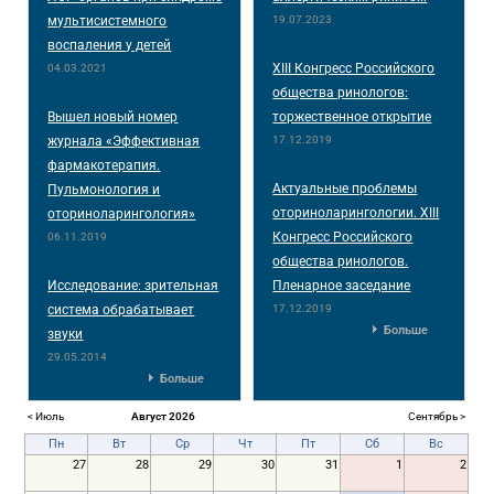
мультисистемного
19.07.2023
воспаления у детей
XIII Конгресс Российского
04.03.2021
общества ринологов:
Вышел новый номер
торжественное открытие
журнала «Эффективная
17.12.2019
фармакотерапия.
Актуальные проблемы
Пульмонология и
оториноларингологии. XIII
оториноларингология»
Конгресс Российского
06.11.2019
общества ринологов.
Исследование: зрительная
Пленарное заседание
система обрабатывает
17.12.2019
Больше
звуки
29.05.2014
Больше
< Июль
Август 2026
Сентябрь >
Пн
Вт
Ср
Чт
Пт
Сб
Вс
27
28
29
30
31
1
2