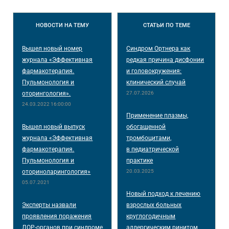
НОВОСТИ
НА ТЕМУ
СТАТЬИ
ПО ТЕМЕ
Вышел новый номер
Синдром Ортнера как
журнала «Эффективная
редкая причина дисфонии
фармакотерапия.
и головокружения:
Пульмонология и
клинический случай
оторингология».
27.07.2026
24.03.2022 16:00:00
Применение плазмы,
Вышел новый выпуск
обогащенной
журнала «Эффективная
тромбоцитами,
фармакотерапия.
в педиатрической
Пульмонология и
практике
оториноларингология»
20.03.2025
05.07.2021
Новый подход к лечению
Эксперты назвали
взрослых больных
проявления поражения
круглогодичным
ЛОР-органов при синдроме
аллергическим ринитом