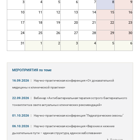
3
4
5
6
7
8
9
10
11
12
13
14
15
16
17
18
19
20
21
22
23
24
25
26
27
28
29
30
31
1
2
3
4
5
6
МЕРОПРИЯТИЯ
по теме
16.09.2026
|
Научно-практическая конференция «От доказательной
медицины к клинической практике»
22.09.2026
|
Вебинар «Антибактериальная терапия острого бактериального
тонзиллита в свете актуальных клинических рекомендаций»
01.10.2026
|
Научно-практическая конференция "Педиатрические сезоны"
06.10.2026
|
Научно-практическая конференция «Верхние и нижние
дыхательные пути – единая структура, единое заболевание»
Больше