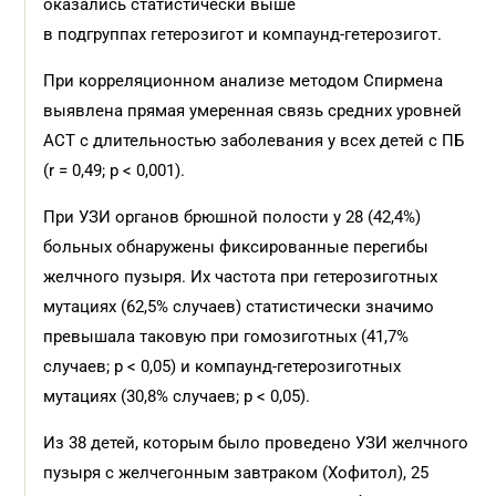
оказались статистически выше
в подгруппах гетерозигот и компаунд-гетерозигот.
При корреляционном анализе методом Спирмена
выявлена прямая умеренная связь средних уровней
АСТ с длительностью заболевания у всех детей с ПБ
(r = 0,49; p < 0,001).
При УЗИ органов брюшной полости у 28 (42,4%)
больных обнаружены фиксированные перегибы
желчного пузыря. Их частота при гетерозиготных
мутациях (62,5% случаев) статистически значимо
превышала таковую при гомозиготных (41,7%
случаев; р < 0,05) и компаунд-гетерозиготных
мутациях (30,8% случаев; р < 0,05).
Из 38 детей, которым было проведено УЗИ желчного
пузыря с желчегонным завтраком (Хофитол), 25