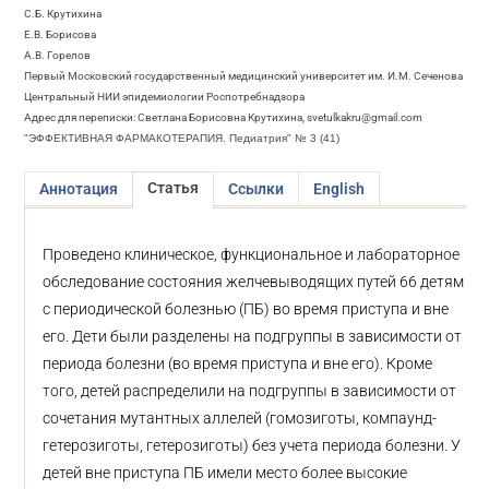
С.Б. Крутихина
Е.В. Борисова
А.В. Горелов
Первый Московский государственный медицинский университет им. И.М. Сеченова
Центральный НИИ эпидемиологии Роспотребнадзора
Адрес для переписки: Светлана Борисовна Крутихина, svetulkakru@gmail.com
"ЭФФЕКТИВНАЯ ФАРМАКОТЕРАПИЯ. Педиатрия" № 3 (41)
Статья
Аннотация
Ссылки
English
Проведено клиническое, функциональное и лабораторное
обследование состояния желчевыводящих путей 66 детям
с периодической болезнью (ПБ) во время приступа и вне
его. Дети были разделены на подгруппы в зависимости от
периода болезни (во время приступа и вне его). Кроме
того, детей распределили на подгруппы в зависимости от
сочетания мутантных аллелей (гомозиготы, компаунд-
гетерозиготы, гетерозиготы) без учета периода болезни. У
детей вне приступа ПБ имели место более высокие