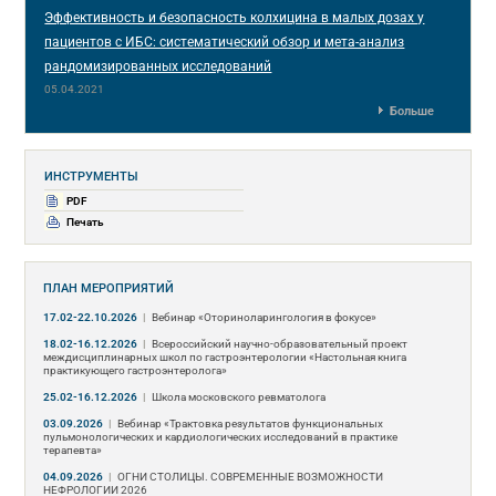
Эффективность и безопасность колхицина в малых дозах у
пациентов с ИБС: систематический обзор и мета-анализ
рандомизированных исследований
05.04.2021
Больше
ИНСТРУМЕНТЫ
PDF
Печать
ПЛАН МЕРОПРИЯТИЙ
17.02-22.10.2026
|
Вебинар «Оториноларингология в фокусе»
18.02-16.12.2026
|
Всероссийский научно-образовательный проект
междисциплинарных школ по гастроэнтерологии «Настольная книга
практикующего гастроэнтеролога»
25.02-16.12.2026
|
Школа московского ревматолога
03.09.2026
|
Вебинар «Трактовка результатов функциональных
пульмонологических и кардиологических исследований в практике
терапевта»
04.09.2026
|
ОГНИ СТОЛИЦЫ. СОВРЕМЕННЫЕ ВОЗМОЖНОСТИ
НЕФРОЛОГИИ 2026