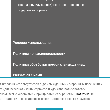
трансляции или записи) составляют основное
содержание портала.
Условия использования
Политика конфиденциальности
Политика обработки персональных данных
Связаться с нами
т umedp.ru использует cookie (файлы с данными о прошлых посещениях
та) для персонализации сервисов и удобства пользователей.
акомьтесь с условиями и принципами их обработки -
Политика
. Вы
ете запретить сохранение cookie в настройках своего браузера.
Copyright © 2026 МЕДФОРУМ. Все права защищены. Данный сайт
также содержит материалы, принадлежащие третьей стороне,