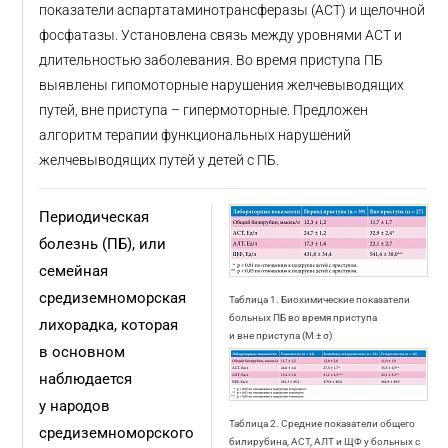
показатели аспартатаминотрансферазы (АСТ) и щелочной
фосфатазы. Установлена связь между уровнями АСТ и
длительностью заболевания. Во время приступа ПБ
выявлены гипомоторные нарушения желчевыводящих
путей, вне приступа – гипермоторные. Предложен
алгоритм терапии функциональных нарушений
желчевыводящих путей у детей с ПБ.
Периодическая
болезнь (ПБ), или
семейная
средиземноморская
Таблица 1. Биохимические показатели
больных ПБ во время приступа
лихорадка, которая
и вне приступа (M ± σ)
в основном
наблюдается
у народов
Таблица 2. Средние показатели общего
средиземноморского
билирубина, АСТ, АЛТ и ЩФ у больных с