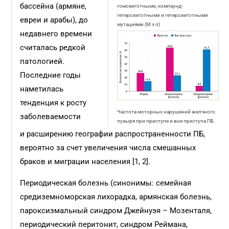
бассейна (армяне,
гомозиготными, компаунд-
гетерозиготными и гетерозиготными
евреи и арабы), до
мутациями (M ± σ)
недавнего времени
считалась редкой
патологией.
Последние годы
наметилась
тенденция к росту
Частота моторных нарушений желчного
заболеваемости
пузыря при приступе и вне приступа ПБ
и расширению географии распространенности ПБ,
вероятно за счет увеличения числа смешанных
браков и миграции населения [1, 2].
Периодическая болезнь (синонимы: семейная
средиземноморская лихорадка, армянская болезнь,
пароксизмальный синдром Джейнуэя – Мозенталя,
периодический перитонит, синдром Реймана,