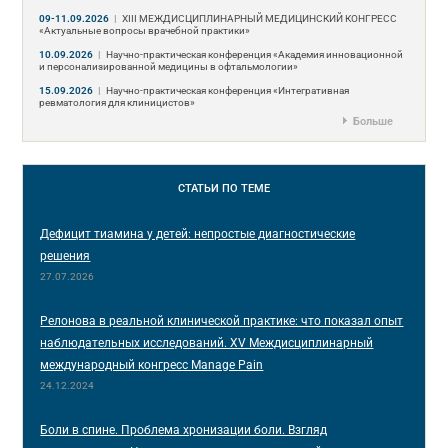
09-11.09.2026
|
ХIII МЕЖДИСЦИПЛИНАРНЫЙ МЕДИЦИНСКИЙ КОНГРЕСС
«Актуальные вопросы врачебной практики»
10.09.2026
|
Научно-практическая конференция «Академия инновационной
и персонализированной медицины в офтальмологии»
15.09.2026
|
Научно-практическая конференция «Интегративная
ревматология для клиницистов»
Больше
СТАТЬИ
ПО ТЕМЕ
Дефицит тиамина у детей: непростые диагностические
решения
27.07.2026
Релонова в реальной клинической практике: что показал опыт
наблюдательных исследований. XV Междисциплинарный
международный конгресс Manage Pain
24.12.2024
Боли в спине. Проблема хронизации боли. Взгляд