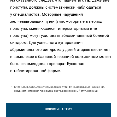
Из сказанного следует, что пациенты с ПБ, даже вне
приступа, должны систематически наблюдаться
у специалистов. Моторные нарушения
желчевыводящих путей (гипомоторные в период
приступа, сменяющиеся гипермоторными вне
приступа) могут усиливать абдоминальный болевой
синдром. Для успешного купирования
абдоминального синдрома у детей старше шести лет
в комплексе с базисной терапией колхицином может
быть рекомендован препарат Бускопан
в таблетированной форме.
КЛЮЧЕВЫЕ СЛОВА: желчевыводящие пути, функциональные нарушения,
средиземноморская лихорадка, рвота, разжиженный стул, колхицин
НОВОСТИ
НА ТЕМУ