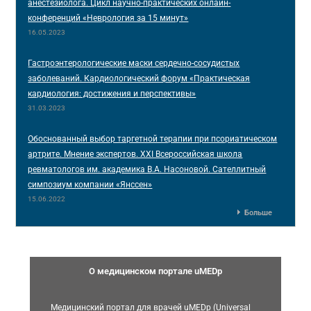
анестезиолога. Цикл научно-практических онлайн-
конференций «Неврология за 15 минут»
16.05.2023
Гастроэнтерологические маски сердечно-сосудистых
заболеваний. Кардиологический форум «Практическая
кардиология: достижения и перспективы»
31.03.2023
Обоснованный выбор таргетной терапии при псориатическом
артрите. Мнение экспертов. XXI Всероссийская школа
ревматологов им. академика В.А. Насоновой. Сателлитный
симпозиум компании «Янссен»
15.06.2022
Больше
О медицинском портале uMEDp
Медицинский портал для врачей uMEDp (Universal