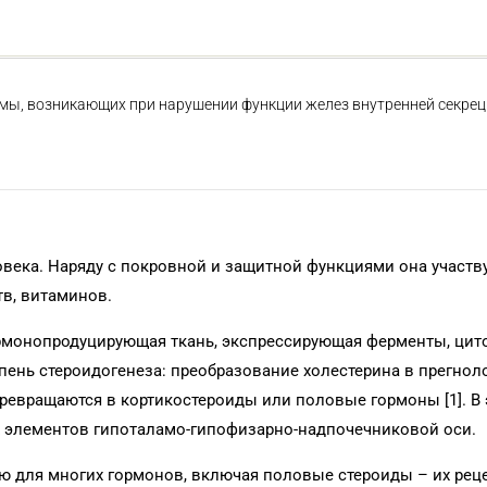
мы, возникающих при нарушении функции желез внутренней секреци
века. Наряду с покровной и защитной функциями она участв
в, витаминов.
ормонопродуцирующая ткань, экспрессирующая ферменты, цит
пень стероидогенеза: преобразование холестерина в прегнол
ревращаются в кортикостероиды или половые гормоны [1]. В 
х элементов гипоталамо-гипофизарно-надпочечниковой оси.
ью для многих гормонов, включая половые стероиды – их ре