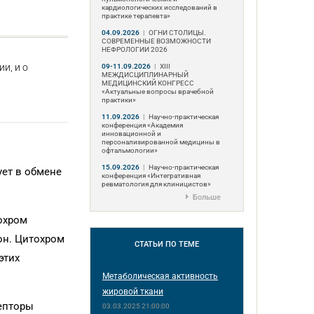
кардиологических исследований в
практике терапевта»
04.09.2026
|
ОГНИ СТОЛИЦЫ.
СОВРЕМЕННЫЕ ВОЗМОЖНОСТИ
НЕФРОЛОГИИ 2026
и, и о
09-11.09.2026
|
ХIII
МЕЖДИСЦИПЛИНАРНЫЙ
МЕДИЦИНСКИЙ КОНГРЕСС
«Актуальные вопросы врачебной
практики»
11.09.2026
|
Научно-практическая
конференция «Академия
инновационной и
персонализированной медицины в
офтальмологии»
15.09.2026
|
Научно-практическая
ует в обмене
конференция «Интегративная
ревматология для клиницистов»
Больше
охром
он. Цитохром
СТАТЬИ
ПО ТЕМЕ
этих
Метаболическая активность
жировой ткани
цепторы
03.03.2025 21:00:00