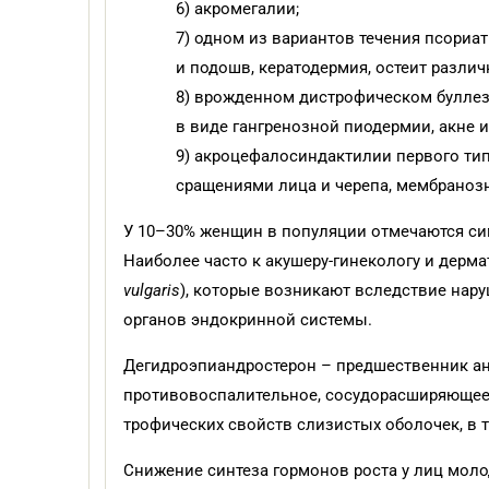
6) акромегалии;
7) одном из вариантов течения псориат
и подошв, кератодермия, остеит разли
8) врожденном дистрофическом булле
в виде гангренозной пиодермии, акне 
9) акроцефалосиндактилии первого ти
сращениями лица и черепа, мембраноз
У 10–30% женщин в популяции отмечаются симп
Наиболее часто к акушеру-гинекологу и дерм
vulgaris
), которые возникают вследствие нар
органов эндокринной системы.
Дегидроэпиандростерон – предшественник ан
противовоспалительное, сосудорасширяющее 
трофических свойств слизистых оболочек, в то
Снижение синтеза гормонов роста у лиц моло