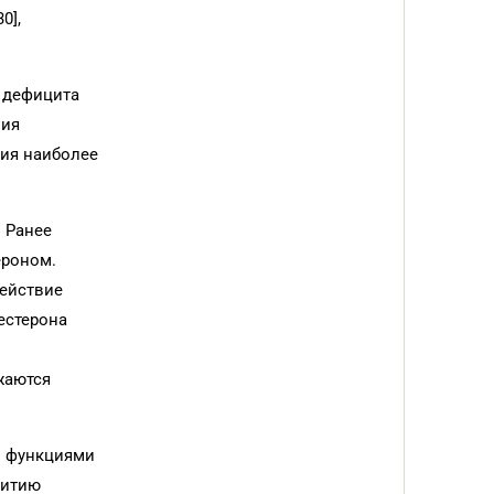
0],
х дефицита
ния
ния наиболее
 Ранее
ероном.
действие
естерона
жаются
й функциями
витию