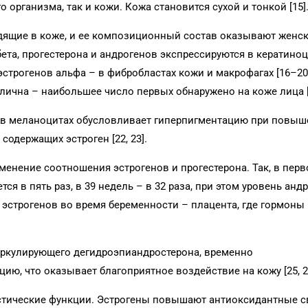
организма, так и кожи. Кожа становится сухой и тонкой [15]
дящие в коже, и ее композиционный состав оказывают женс
ета, прогестерона и андрогенов экспрессируются в кератиноц
строгенов альфа – в фибробластах кожи и макрофагах [16–20
лична – наибольшее число первых обнаружено на коже лица [
а в меланоцитах обусловливает гиперпигментацию при повыш
содержащих эстроген [22, 23].
менение соотношения эстрогенов и прогестерона. Так, в пер
я в пять раз, в 39 недель – в 32 раза, при этом уровень анд
 эстрогенов во время беременности – плацента, где гормоны
иркулирующего дегидроэпиандростерона, временно
, что оказывает благоприятное воздействие на кожу [25, 2
стические функции. Эстрогены повышают антиоксидантные с