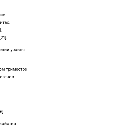
.
кие
итах,
].
21].
ении уровня
вом триместре
рогенов
6].
войства