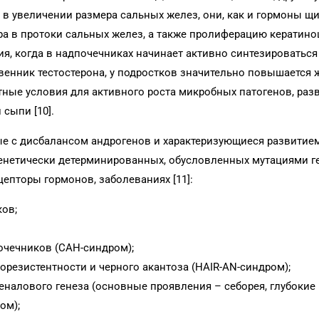
 в увеличении размера сальных желез, они, как и гормоны щ
 в протоки сальных желез, а также пролиферацию кератиноц
я, когда в надпочечниках начинает активно синтезироваться
енник тестостерона, у подростков значительно повышается 
ятные условия для активного роста микробных патогенов, раз
сыпи [10].
е с дисбалансом андрогенов и характеризующиеся развитием
генетически детерминированных, обусловленных мутациями г
епторы гормонов, заболеваниях [11]:
ков;
очечников (CAH-синдром);
орезистентности и черного акантоза (HAIR-AN-синдром);
еналового генеза (основные проявления – себорея, глубокие
ом);