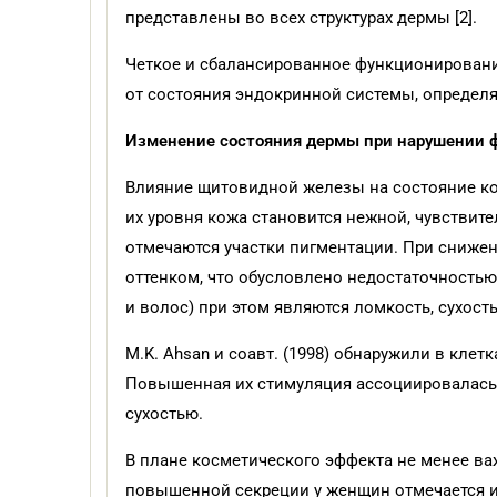
представлены во всех структурах дермы [2].
Четкое и сбалансированное функционирование
от состояния эндокринной системы, определя
Изменение состояния дермы при нарушении 
Влияние щитовидной железы на состояние к
их уровня кожа становится нежной, чувствит
отмечаются участки пигментации. При снижен
оттенком, что обусловлено недостаточность
и волос) при этом являются ломкость, сухость,
M.K. Ahsan и соавт. (1998) обнаружили в кл
Повышенная их стимуляция ассоциировалась с
сухостью.
В плане косметического эффекта не менее в
повышенной секреции у женщин отмечается изб