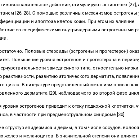
тивовоспалительное действие, стимулируют ангиогенез [27], 
твием [26, 28]. С помощью различных механизмов эстрогены 
ференциации и апоптоза клеток кожи. При этом их влияние
действие со специфическими внутриядерными эстрогенными 
ции.
достаточно. Половые стероиды (эстрогены и прогестерон) ок
тет. Повышение уровня эстрогенов и прогестерона в перио
ерчувствительности замедленного типа, относительно низки
ю реактивности, развитию атопического дерматита, появлен
о цикла. В литературе представленный механизм описан как
овленного дерматита [29], наблюдаемого во второй фазе цикл
уровня эстрогенов приводит к отеку подкожной клетчатки, ч
са, в частности при предменструальном синдроме [30].
 структур эпидермиса и дермы, в том числе сосудов, волос
 желез и меланоцитов. В значительной степени они влияют 