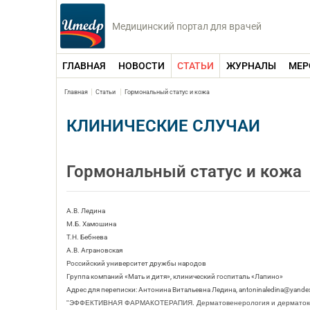
Медицинский портал для врачей
ГЛАВНАЯ
НОВОСТИ
СТАТЬИ
ЖУРНАЛЫ
МЕР
Главная
Статьи
Гормональный статус и кожа
КЛИНИЧЕСКИЕ СЛУЧАИ
Гормональный статус и кожа
А.В. Ледина
М.Б. Хамошина
Т.Н. Бебнева
А.В. Аграновская
Российский университет дружбы народов
Группа компаний «Мать и дитя», клинический госпиталь «Лапино»
Адрес для переписки: Антонина Витальевна Ледина, antoninaledina@yandex
"ЭФФЕКТИВНАЯ ФАРМАКОТЕРАПИЯ. Дерматовенерология и дерматокосм