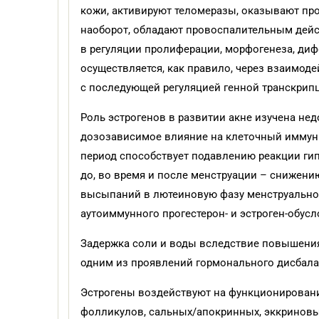
кожи, активируют теломеразы, оказывают про
наоборот, обладают провоспалительным дейс
в регуляции пролиферации, морфогенеза, диф
осуществляется, как правило, через взаимо
с последующей регуляцией генной транскрип
Роль эстрогенов в развитии акне изучена не
дозозависимое влияние на клеточный иммуни
период способствует подавлению реакции гип
до, во время и после менструации – снижени
высыпаний в лютеиновую фазу менструальног
аутоиммунного прогестерон- и эстроген-обусл
Задержка соли и воды вследствие повышения 
одним из проявлений гормонального дисбалан
Эстрогены воздействуют на функционирование
фолликулов, сальных/апокринных, эккриновых