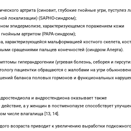
ического артрита (синовит, глубокие гнойные угри, пустулез 
чной локализации) (SAPHO-синдром);
зном эпидермолизе, характеризующемся поражением кожи
и гнойным артритом (PAPA-синдром);
па, характеризующейся мальформацией костного скелета, ко
ными сращениями пальцев конечностей (синдром Аперта).
томы гиперандрогении (угревая болезнь, себорея и гирсутизм
атологу пациентки обращаются с жалобами на угри обыкновен
ушений баланса половых гормонов и функциональных наруше
дростендиола и андростендиона оказывает также
действие, а у женщин в постменопаузе способствует улучш
м числе влагалища [13, 14].
дого возраста приводит к увеличению выработки подкожного