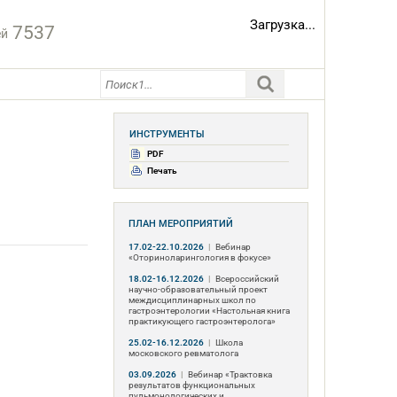
Загрузка...
7537
ей
ИНСТРУМЕНТЫ
PDF
Печать
ПЛАН МЕРОПРИЯТИЙ
17.02-22.10.2026
|
Вебинар
«Оториноларингология в фокусе»
18.02-16.12.2026
|
Всероссийский
научно-образовательный проект
междисциплинарных школ по
гастроэнтерологии «Настольная книга
практикующего гастроэнтеролога»
25.02-16.12.2026
|
Школа
московского ревматолога
03.09.2026
|
Вебинар «Трактовка
результатов функциональных
пульмонологических и