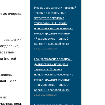
Новые возможности наружной
терапии акне: ретиноид
рвую очередь
четвертого поколения
трифаротен. XLI Научно-
практическая конференция с
международным участием
«Рахмановские чтения. От
ри повышении
болезни к здоровой коже»
оотделение,
01.12.2024 21:00:00
лтоватым
и (ногтей
Гранулематозная розацеа –
диагностика и принципы
терапии. XLI Научно-
 железы.
практическая конференция с
международным участием
ая – с ее
«Рахмановские чтения. От
болезни к здоровой коже»
26.09.2024 21:00:00
и их
астках тела,