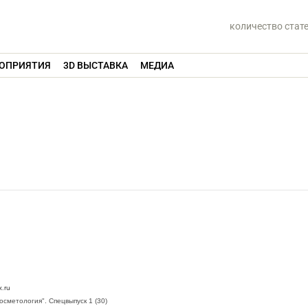
количество стат
ОПРИЯТИЯ
3D ВЫСТАВКА
МЕДИА
.ru
етология". Спецвыпуск 1 (30)