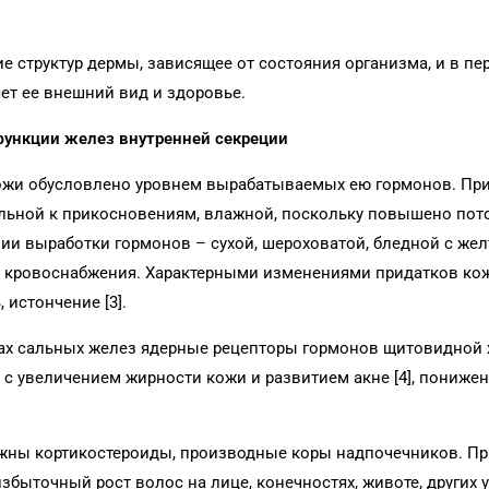
 структур дермы, зависящее от состояния организма, и в пе
ет ее внешний вид и здоровье.
функции желез внутренней секреции
ожи обусловлено уровнем вырабатываемых ею гормонов. П
ельной к прикосновениям, влажной, поскольку повышено пот
ии выработки гормонов – сухой, шероховатой, бледной с же
ю кровоснабжения. Характерными изменениями придатков кож
 истончение [3].
етках сальных желез ядерные рецепторы гормонов щитовидной
 увеличением жирности кожи и развитием акне [4], пониженн
ажны кортикостероиды, производные коры надпочечников. Пр
ыточный рост волос на лице, конечностях, животе, других уч