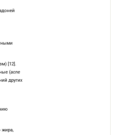
ладоней
стными
) [12].
ные (
acne
ний других
ению
 жира,