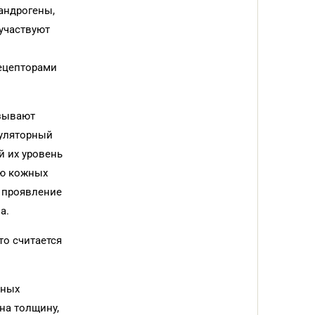
андрогены,
участвуют
рецепторами
азывают
вуляторный
й их уровень
ию кожных
 проявление
а.
то считается
яных
на толщину,