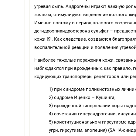
угревая сыпь. Андрогены играют важную роль
железы, стимулируют выделение кожного жира
Именно поэтому в период полового созревани
дегидроэпиандростерона сульфат – предшеств
кожи [9]. Как следствие, создаются благопри
воспалительной реакции и появления угревой 
Наиболее тяжелые поражения кожи, связанны
наблюдаются при врожденных, как правило, 
кодирующих транспортеры рецепторов или рец
1) при синдроме поликистозных яични
2) сидроме Иценко – Кушинга;
3) врожденной гиперплазии коры надп
4) сочетании гиперандрогении, инсулин
5) конституциональном гирсутизме адр
угри, гирсутизм, алопеция) (SAHA-синдр