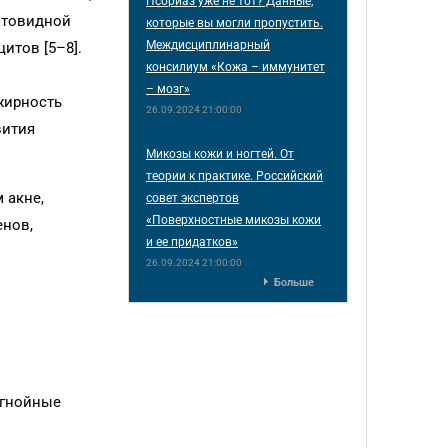
Псориаз уже не тот? Данные,
итовидной
которые вы могли пропустить.
Междисциплинарный
итов [5–8].
консилиум «Кожа – иммунитет
– мозг»
жирность
26.09.2024 21:00:00
вития
Микозы кожи и ногтей. От
теории к практике. Российский
 акне,
совет экспертов
«Поверхностные микозы кожи
енов,
и ее придатков»
26.09.2024 21:00:00
Больше
 гнойные