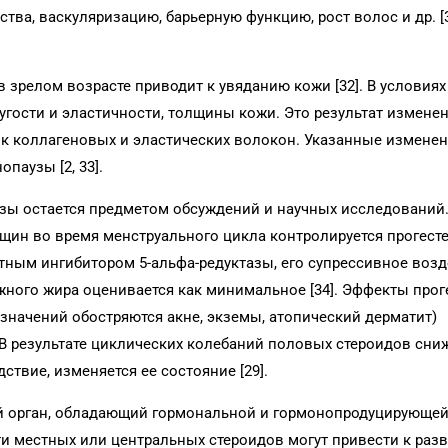
тва, васкуляризацию, барьерную функцию, рост волос и др. [3
 зрелом возрасте приводит к увяданию кожи [32]. В условия
угости и эластичности, толщины кожи. Это результат измене
ик коллагеновых и эластических волокон. Указанные измене
паузы [2, 33].
езы остается предметом обсуждений и научных исследований.
нщин во время менструального цикла контролируется прогест
нтным ингибитором 5-альфа-редуктазы, его супрессивное воз
жного жира оценивается как минимальное [34]. Эффекты прог
 значений обостряются акне, экземы, атопический дерматит)
В результате циклических колебаний половых стероидов сни
ствие, изменяется ее состояние [29].
ый орган, обладающий гормональной и гормонопродуцирующе
сти местных или центральных стероидов могут привести к раз