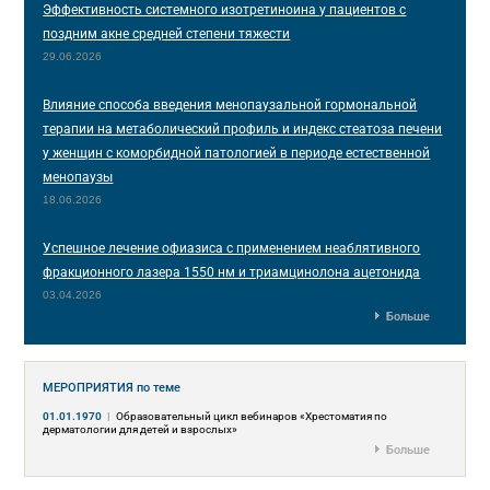
Эффективность системного изотретиноина у пациентов с
поздним акне средней степени тяжести
29.06.2026
Влияние способа введения менопаузальной гормональной
терапии на метаболический профиль и индекс стеатоза печени
у женщин с коморбидной патологией в периоде естественной
менопаузы
18.06.2026
Успешное лечение офиазиса с применением неаблятивного
фракционного лазера 1550 нм и триамцинолона ацетонида
03.04.2026
Больше
МЕРОПРИЯТИЯ
по теме
01.01.1970
|
Образовательный цикл вебинаров «Хрестоматия по
дерматологии для детей и взрослых»
Больше