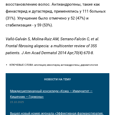
восстановлению волос. Антиандрогены, такие как
финастерид и дутастерид, применялись у 111 больных
(31%). Улучшение было отмечено у 52 (47%) и
стабилизация - у 59 (53%).
Vañó-Galván S, Molina-Ruiz AM, Serrano-Falcón C, et al.
Frontal fibrosing alopecia: a multicenter review of 355
patients. J Am Acad Dermatol 2014 Apr;70(4):670-8.
КЛЮЧЕВЫЕ СЛОВА: алопеция, менопауза, антиандрогены, дерматология
НОВОСТИ
НА ТЕМУ
Междисциплинарный консилиум «Кожа — Иммунитет —
Кишечник — Гормоны»
15.10.2025
Вышел новый номер журнала «Эффективная фармакотерапия.