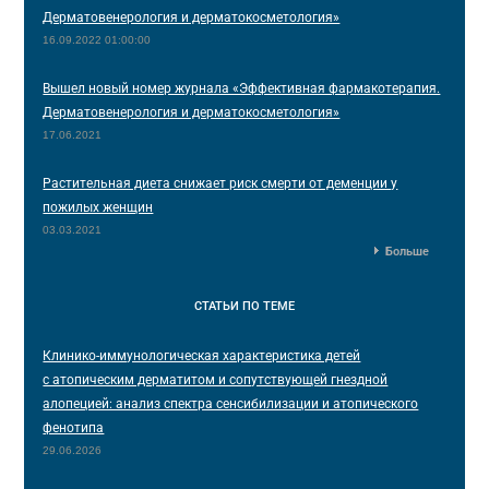
Дерматовенерология и дерматокосметология»
16.09.2022 01:00:00
Вышел новый номер журнала «Эффективная фармакотерапия.
Дерматовенерология и дерматокосметология»
17.06.2021
Растительная диета снижает риск смерти от деменции у
пожилых женщин
03.03.2021
Больше
СТАТЬИ
ПО ТЕМЕ
Клинико-иммунологическая характеристика детей
с атопическим дерматитом и сопутствующей гнездной
алопецией: анализ спектра сенсибилизации и атопического
фенотипа
29.06.2026