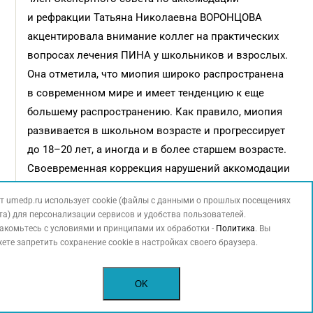
и рефракции Татьяна Николаевна ВОРОНЦОВА
акцентировала внимание коллег на практических
вопросах лечения ПИНА у школьников и взрослых.
Она отметила, что миопия широко распространена
в современном мире и имеет тенденцию к еще
большему распространению. Как правило, миопия
развивается в школьном возрасте и прогрессирует
до 18–20 лет, а иногда и в более старшем возрасте.
Своевременная коррекция нарушений аккомодации
в детском возрасте может остановить развитие
т umedp.ru использует cookie (файлы с данными о прошлых посещениях
и прогрессирование миопии.
та) для персонализации сервисов и удобства пользователей.
акомьтесь с условиями и принципами их обработки -
Политика
. Вы
При ведении детей и взрослых с миопией
ете запретить сохранение cookie в настройках своего браузера.
необходимо придерживаться стандартов, указанных
в федеральных клинических рекомендациях
OK
8
по лечению миопии у детей и взрослых 2024 г.