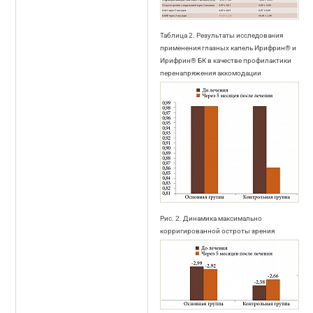
Таблица 2. Результаты исследования
применения глазных капель Ирифрин® и
Ирифрин® БК в качестве профилактики
перенапряжения аккомодации
Рис. 2. Динамика максимально
корригированной остроты зрения