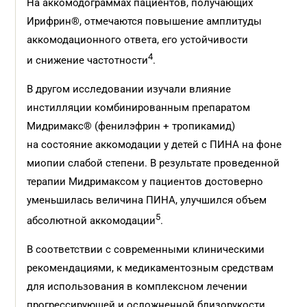
На аккомодограммах пациентов, получающих
Ирифрин®, отмечаются повышение амплитуды
аккомодационного ответа, его устойчивости
4
и снижение частотности
.
В другом исследовании изучали влияние
инстилляции комбинированным препаратом
Мидримакс® (фенилэфрин + тропикамид)
на состояние аккомодации у детей с ПИНА на фоне
миопии слабой степени. В результате проведенной
терапии Мидримаксом у пациентов достоверно
уменьшилась величина ПИНА, улучшился объем
5
абсолютной аккомодации
.
В соответствии с современными клиническими
рекомендациями, к медикаментозным средствам
для использования в комплексном лечении
прогрессирующей и осложненной близорукости