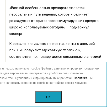
«Важной особенностью препарата является
пероральный путь ведения, который отличает
роксадустат от эритропоэз-стимулирующих средств,
широко используемых сегодня», – подчеркнул
эксперт.
К сожалению, далеко не все пациенты с анемией
при ХБП получают адекватную терапию и,
соответственно, подвергаются связанным с анемией
рискам. Как можно получить лекарство бесплатно?
т umedp.ru использует cookie (файлы с данными о прошлых посещениях
По словам профессора С.К. Зырянова,
та) для персонализации сервисов и удобства пользователей.
в большинстве случаев лекарственные средства
акомьтесь с условиями и принципами их обработки -
Политика
. Вы
предоставляются бесплатно. Назначение
ете запретить сохранение cookie в настройках своего браузера.
лекарственного препарата, не включенного
в перечень ЖНВЛП/клинические рекомендации,
OK
определено Федеральным законом от 21.11.2011