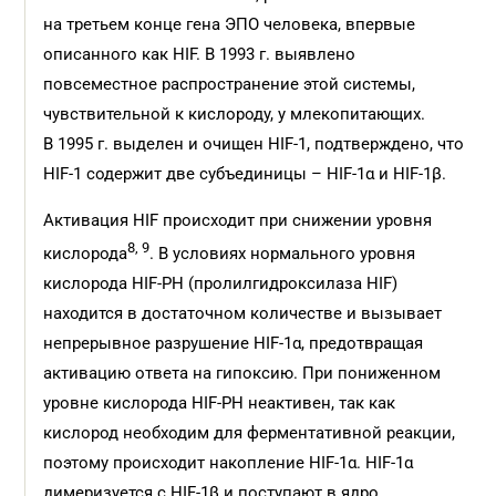
на третьем конце гена ЭПО человека, впервые
описанного как HIF. В 1993 г. выявлено
повсеместное распространение этой системы,
чувствительной к кислороду, у млекопитающих.
В 1995 г. выделен и очищен HIF-1, подтверждено, что
HIF-1 содержит две субъединицы – HIF-1α и HIF-1β.
Активация HIF происходит при снижении уровня
8, 9
кислорода
. В условиях нормального уровня
кислорода HIF-РН (пролилгидроксилаза HIF)
находится в достаточном количестве и вызывает
непрерывное разрушение HIF-1α, предотвращая
активацию ответа на гипоксию. При пониженном
уровне кислорода HIF-РН неактивен, так как
кислород необходим для ферментативной реакции,
поэтому происходит накопление HIF-1α. HIF-1α
димеризуется с HIF-1β и поступают в ядро,