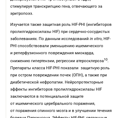
стимулируя транскрипцию гена, отвечающего за
эритропоэз.
Изучается также защитная роль HIF-РНI (ингибиторов
пролилгидроксилазы HIF) при сердечно-сосудистых
заболеваниях. По данным исследований
in vitro
, HIF-
РНI способствовали уменьшению ишемического
и реперфузионного повреждения миокарда,
10
снижению гипертензии, регрессии атеросклероза
.
Препараты класса HIF-РНI показали защитную роль
при остром повреждении почек (ОПН), а также при
диабетической нефропатии. Нейропротекторные
эффекты ингибиторов пролилгидроксилазы HIF
заключаются в потенциальной защите
от ишемического церебрального поражения,
от поражения спинного мозга и в улучшении течения
болезни Паркинсона. Эффекты HIF-PHI, связанные