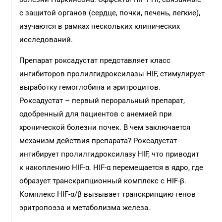
с защитой органов (сердце, почки, печень, легкие),
изучаются в рамках нескольких клинических
исследований.
Препарат роксадустат представляет класс
ингибиторов пролилгидроксилазы HIF, стимулирует
выработку гемоглобина и эритроцитов.
Роксадустат – первый пероральный препарат,
одобренный для пациентов с анемией при
хронической болезни почек. В чем заключается
механизм действия препарата? Роксадустат
ингибирует пролилгидроксилазу HIF, что приводит
к накоплению HIF-α. HIF-α перемещается в ядро, где
образует транскрипционный комплекс с HIF-β.
Комплекс HIF-α/β вызывает транскрипцию генов
эритропоэза и метаболизма железа.