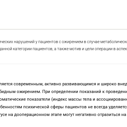
ических нарушений у пациентов с ожирением в случае метаболическ
нной категории пациентов, а также мотив и цели операции в аспек
является современным, активно развивающимся и широко вн
рбидным ожирением. При определении показаний к проведен
соматические показатели (индекс массы тела и ассоциирова
обенностям психической сферы пациентов не всегда уделяет
усе на дооперационном этапе могут негативно отразиться на