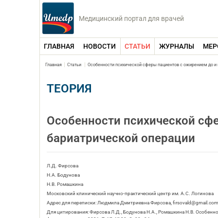
Медицинский портал для врачей
ГЛАВНАЯ
НОВОСТИ
СТАТЬИ
ЖУРНАЛЫ
МЕР
Главная
Статьи
Особенности психической сферы пациентов с ожирением до и
ТЕОРИЯ
Особенности психической сфе
бариатрической операции
Л.Д. Фирсова
Н.А. Бодунова
Н.В. Ромашкина
Московский клинический научно-практический центр им. А.С. Логинова
Адрес для переписки: Людмила Дмитриевна Фирсова, firsovald@gmail.co
Для цитирования: Фирсова Л.Д., Бодунова Н.А., Ромашкина Н.В. Особенн