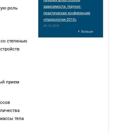
зависимости. Научно-
ную роль
практическая конференция
«Наркология-2010»
24.12.2010
Больше
 со степенью
сстройств
ый прием
ессов
оличества
 массы тела