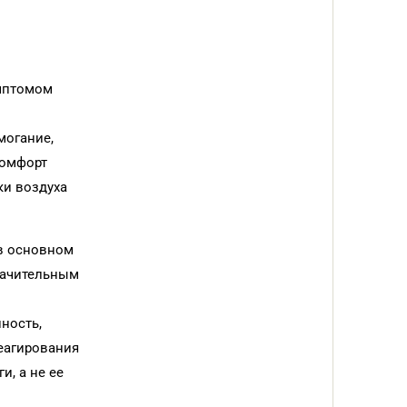
имптомом
могание,
комфорт
ки воздуха
 в основном
начительным
ность,
еагирования
, а не ее