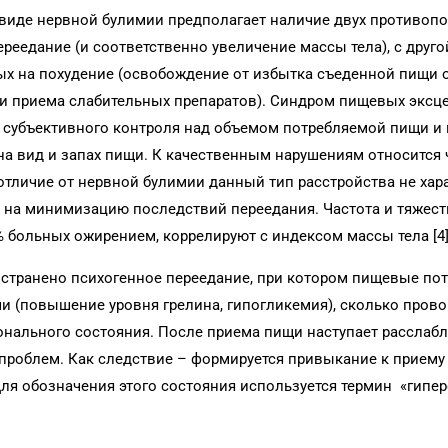
виде нервной булимии предполагает наличие двух противоп
реедание (и соответственно увеличение массы тела), с друго
ых на похудение (освобождение от избытка съеденной пищи
ли приема слабительных препаратов). Синдром пищевых эксц
й субъективного контроля над объемом потребляемой пищи и
а вид и запах пищи. К качественным нарушениям относится
отличие от нервной булимии данный тип расстройства не хар
на минимизацию последствий переедания. Частота и тяжес
% больных ожирением, коррелируют с индексом массы тела [4]
странено психогенное переедание, при котором пищевые пот
и (повышение уровня грелина, гипогликемия), сколько пров
онального состояния. После приема пищи наступает расслаб
проблем. Как следствие – формируется привыкание к приему
ля обозначения этого состояния используется термин «гипе