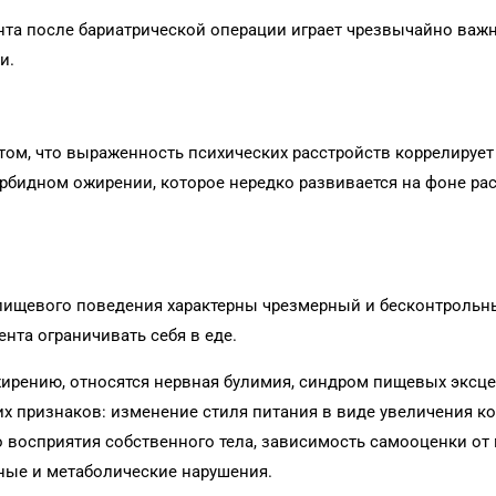
та после бариатрической операции играет чрезвычайно важ
и.
ом, что выраженность психических расстройств коррелирует
рбидном ожирении, которое нередко развивается на фоне ра
пищевого поведения характерны чрезмерный и бесконтрольн
та ограничивать себя в еде.
ирению, относятся нервная булимия, синдром пищевых эксц
х признаков: изменение стиля питания в виде увеличения к
 восприятия собственного тела, зависимость самооценки от
ные и метаболические нарушения.