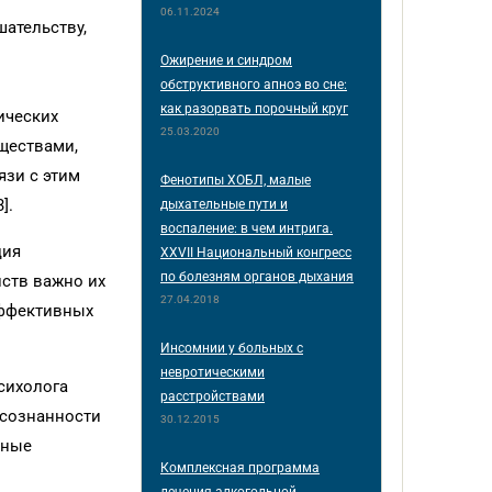
06.11.2024
шательству,
Ожирение и синдром
обструктивного апноэ во сне:
как разорвать порочный круг
ических
25.03.2020
ществами,
язи с этим
Фенотипы ХОБЛ, малые
].
дыхательные пути и
воспаление: в чем интрига.
ция
XXVII Национальный конгресс
по болезням органов дыхания
йств важно их
27.04.2018
эффективных
Инсомнии у больных с
невротическими
сихолога
расстройствами
осознанности
30.12.2015
чные
Комплексная программа
лечения алкогольной