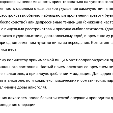
характерны невозможность ориентироваться на чувство голо
енность мыслями о еде, резкое ухудшение самочувствия в п
 расстройствах обычно наблюдаются проявления тревоги (чув
 беспокойство) или депрессивные тенденции (снижение наст
ам с пищевыми расстройствами присуща амбивалентность (дв
ивязка к удовольствию, доставляемому едой, и временному
при одновременном чувстве вины за переедание. Когнитивн
ики веса.
рному количеству принимаемой пищи может сопровождаться 
ального состояния. Частый прием алкоголя со временем пе
е к алкоголю, а при зло­употреблении – аддикция. Для аддик
ь в алкоголе, но и комплекс психических и соматических на
еличение дозы алкоголя).
ения алкоголем после бариатрической операции проводится 
роведение операции.