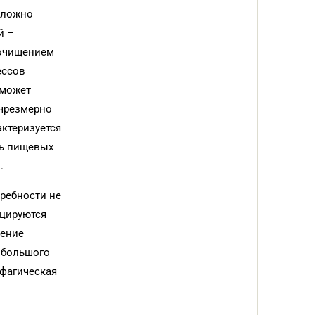
оложно
й –
 очищением
ессов
 может
 чрезмерно
актеризуется
ть пищевых
.
ребности не
оцируются
ление
 большого
рфагическая