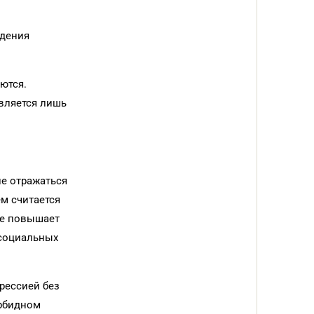
едения
ются.
вляется лишь
не отражаться
м считается
ие повышает
 социальных
рессией без
орбидном