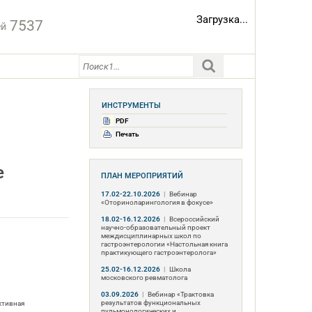
Загрузка...
7537
ей
ИНСТРУМЕНТЫ
PDF
Печать
е
ПЛАН МЕРОПРИЯТИЙ
17.02-22.10.2026
|
Вебинар
«Оториноларингология в фокусе»
18.02-16.12.2026
|
Всероссийский
научно-образовательный проект
междисциплинарных школ по
гастроэнтерологии «Настольная книга
практикующего гастроэнтеролога»
25.02-16.12.2026
|
Школа
московского ревматолога
03.09.2026
|
Вебинар «Трактовка
результатов функциональных
ктивная
пульмонологических и