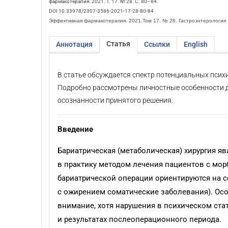
фармакотерапия. 2021. Т. 17. № 28. С. 80–84.
DOI 10.33978/2307-3586-2021-17-28-80-84
Эффективная фармакотерапия. 2021.Том 17. № 28. Гастроэнтерология
Статья
Аннотация
Ссылки
English
В статье обсуждается спектр потенциальных псих
Подробно рассмотрены личностные особенности да
осознанности принятого решения.
Введение
Бариатрическая (метаболическая) хирургия 
в практику методом лечения пациентов с мо
бариатрической операции ориентируются на 
с ожирением соматические заболевания). Ос
внимание, хотя нарушения в психическом стат
и результатах послеоперационного периода.