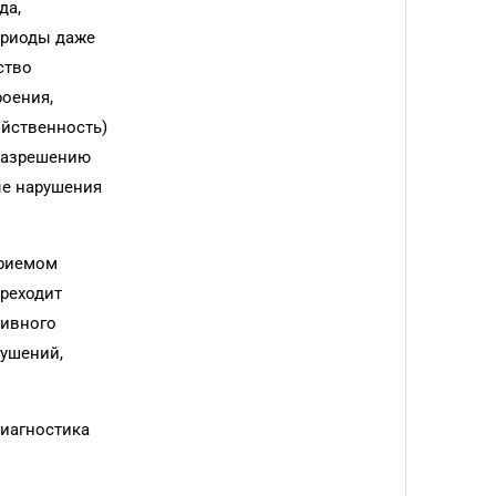
да,
ериоды даже
ство
роения,
ойственность)
 разрешению
ые нарушения
приемом
реходит
тивного
рушений,
диагностика