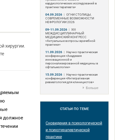
кардиологических исследований в
практике терапевта»
04.09.2026
|
ОГНИ СТОЛИЦЫ.
СОВРЕМЕННЫЕ ВОЗМОЖНОСТИ
НЕФРОЛОГИИ 2026
09-11.09.2026
|
ХIII
МЕЖДИСЦИПЛИНАРНЫЙ
МЕДИЦИНСКИЙ КОНГРЕСС
«Актуальные вопросы врачебной
практики»
ой хирургии.
11.09.2026
|
Научно-практическая
те
конференция «Академия
инновационной и
персонализированной медицины в
офтальмологии»
15.09.2026
|
Научно-практическая
конференция «Интегративная
ревматология для клиницистов»
Больше
едряемым
ию
нные
СТАТЬИ
ПО ТЕМЕ
ся должное
Сновидения в психологической
 течении
и психотерапевтической
практике