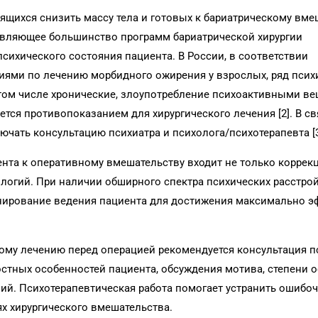
ящихся снизить массу тела и готовых к бариатрическому вме
давляющее большинство программ бариатрической хирургии
ихического состояния пациента. В России, в соответствии
ями по лечению морбидного ожирения у взрослых, ряд псих
 том числе хронические, злоупотребление психоактивными ве
тся противопоказанием для хирургического лечения [2]. В св
ать консультацию психиатра и психолога/психотерапевта [3
ента к оперативному вмешательству входит не только коррек
логий. При наличии обширного спектра психических расстро
нирование ведения пациента для достижения максимально 
кому лечению перед операцией рекомендуется консультация п
остных особенностей пациента, обсуждения мотива, степени 
вий. Психотерапевтическая работа помогает устранить ошибо
ях хирургического вмешательства.