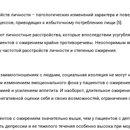
ойств личности – патологических изменений характера и пов
ессов, приводящих к избыточному потреблению пищи [5].
т личностные расстройства, которые впоследствии усугубля
ациентов с ожирением крайне противоречивы. Неоспоримым я
 частотой расстройств личности и степенью ожирения.
взаимоотношениях с людьми, социальная изоляция не могут 
им изменением эмоционального фона у пациентов с ожирение
амией и усилением аппетита. И наоборот, длительное ожирен
негативной оценки себя и своих возможностей, ограничения
ентов с ожирением значительно выше, чем у пациентов с деп
ть депрессии и ее тяжелого течения особенно высока при м