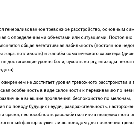
ся генерализованное тревожное расстройство, основным с
анная с определенными объектами или ситуациями. Постоянно
ясняется общая вегетативная лабильность (постоянное недо
ы жара, потливость) и жалобы соматического характера (дис
 не достигающие уровня боли, сухость во рту, эпизоды нехват
вдоха).
с ожирением не достигает уровня тревожного расстройства и
еская особенность в виде склонности к переживанию по нез
ь различные внешние проявления: беспокойство по мелочам,
ия по поводу будущих неудач, раздражительность, насторожен
и срыва, неспособность расслабиться из-за неадекватного р
ихогенный фактор служит лишь поводом для появления тревоги