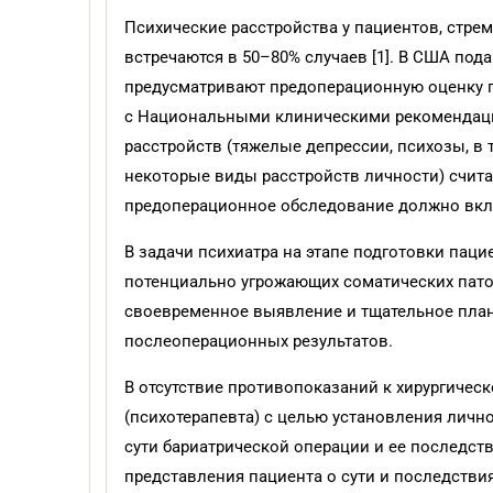
Психические расстройства у пациентов, стрем
встречаются в 50–80% случаев [1]. В США по
предусматривают предоперационную оценку пс
с Национальными клиническими рекомендаци
расстройств (тяжелые депрессии, психозы, в
некоторые виды расстройств личности) считае
предоперационное обследование должно включ
В задачи психиатра на этапе подготовки паци
потенциально угрожающих соматических пато
своевременное выявление и тщательное пла
послеоперационных результатов.
В отсутствие противопоказаний к хирургичес
(психотерапевта) с целью установления личн
сути бариатрической операции и ее последст
представления пациента о сути и последстви