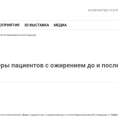
количество стат
ОПРИЯТИЯ
3D ВЫСТАВКА
МЕДИА
 после бариатрической операции
ры пациентов с ожирением до и посл
m
ости психической сферы пациентов с ожирением до и после бариатрической операции // Эффе