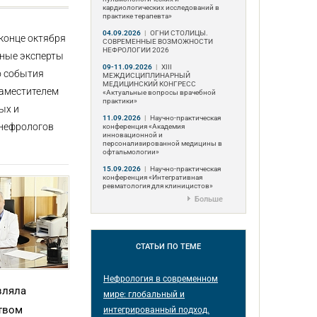
кардиологических исследований в
практике терапевта»
04.09.2026
|
ОГНИ СТОЛИЦЫ.
 конце октября
СОВРЕМЕННЫЕ ВОЗМОЖНОСТИ
НЕФРОЛОГИИ 2026
нные эксперты
09-11.09.2026
|
ХIII
о события
МЕЖДИСЦИПЛИНАРНЫЙ
МЕДИЦИНСКИЙ КОНГРЕСС
заместителем
«Актуальные вопросы врачебной
практики»
ых и
11.09.2026
|
Научно-практическая
-нефрологов
конференция «Академия
инновационной и
персонализированной медицины в
офтальмологии»
15.09.2026
|
Научно-практическая
конференция «Интегративная
ревматология для клиницистов»
Больше
СТАТЬИ
ПО ТЕМЕ
Нефрология в современном
вляла
мире: глобальный и
ством
интегрированный подход.