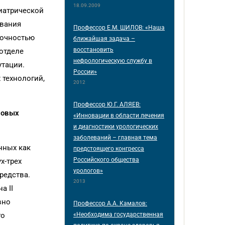
18.09.2009
иатрической
ования
Профессор Е.М. ШИЛОВ: «Наша
точностью
ближайшая задача –
восстановить
отделе
нефрологическую службу в
утации.
России»
 технологий,
2012
Профессор Ю.Г. АЛЯЕВ:
новых
«Инновации в области лечения
и диагностики урологических
заболеваний – главная тема
нных как
предстоящего конгресса
Российского общества
х-трех
урологов»
редства.
2013
а II
вно
Профессор А.А. Камалов:
«Необходима государственная
го