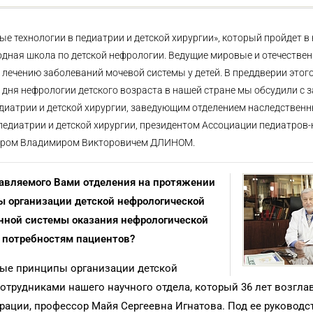
ые технологии в педиатрии и детской хирургии», который пройдет в
родная школа по детской нефрологии. Ведущие мировые и отечестве
 лечению заболеваний мочевой системы у детей. В преддверии этог
дня нефрологии детского возраста в нашей стране мы обсудили с 
диатрии и детской хирургии, заведующим отделением наследственн
едиатрии и детской хирургии, президентом Ассоциации педиатров
ессором Владимиром Викторовичем ДЛИНОМ.
авляемого Вами отделения на протяжении
ы организации детской нефрологической
енной системы оказания нефрологической
т потребностям пациентов?
вные принципы организации детской
трудниками нашего научного отдела, который 36 лет возгла
рации, профессор Майя Сергеевна Игнатова. Под ее руковод