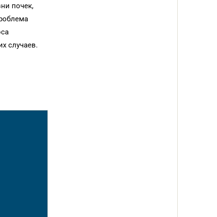
ни почек,
проблема
оса
х случаев.