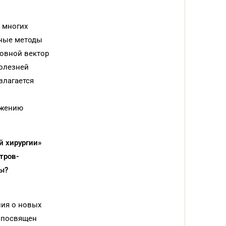
 многих
рные методы
новной вектор
болезней
злагается
ижению
й хирургии»
тров-
ты?
ния о новых
л посвящен