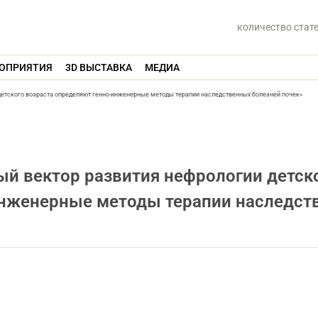
количество стат
ОПРИЯТИЯ
3D ВЫСТАВКА
МЕДИА
детского возраста определяют генно-инженерные методы терапии наследственных болезней почек»
ый вектор развития нефрологии детск
инженерные методы терапии наследст