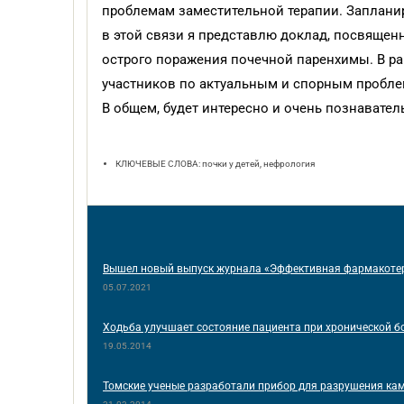
проблемам заместительной терапии. Заплани
в этой связи я представлю доклад, посвящен
острого поражения почечной паренхимы. В р
участников по актуальным и спорным пробле
В общем, будет интересно и очень познавател
КЛЮЧЕВЫЕ СЛОВА: почки у детей, нефрология
Вышел новый выпуск журнала «Эффективная фармакотер
05.07.2021
Ходьба улучшает состояние пациента при хронической б
19.05.2014
Томские ученые разработали прибор для разрушения кам