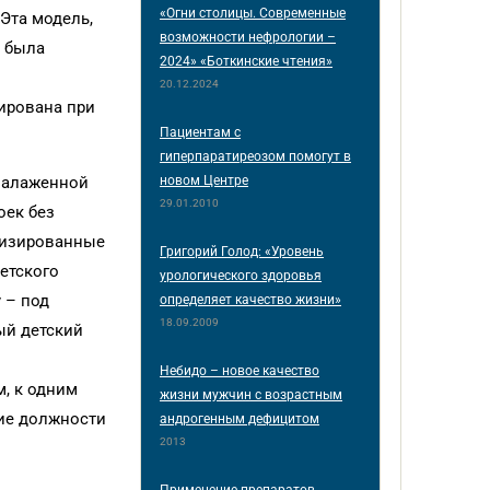
«Огни столицы. Современные
Эта модель,
возможности нефрологии –
е была
2024» «Боткинские чтения»
20.12.2024
ирована при
Пациентам с
гиперпаратиреозом помогут в
новом Центре
 налаженной
29.01.2010
оек без
лизированные
Григорий Голод: «Уровень
етского
урологического здоровья
 – под
определяет качество жизни»
18.09.2009
ый детский
Небидо – новое качество
, к одним
жизни мужчин с возрастным
ние должности
андрогенным дефицитом
2013
Применение препаратов