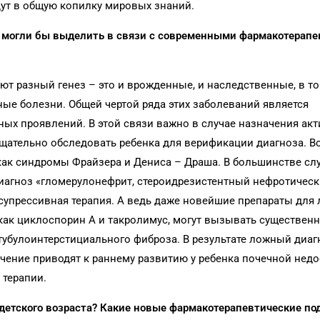
дут в общую копилку мировых знаний.
ы могли бы выделить в связи с современными фармакотерап
т разный генез – это и врожденные, и наследственные, в т
ные болезни. Общей чертой ряда этих заболеваний является
ых проявлений. В этой связи важно в случае назначения акт
щательно обследовать ребенка для верификации диагноза. В
 как синдромы Фрайзера и Дениса – Драша. В большинстве сл
иагноз «гломерулонефрит, стероидрезистентный нефротическ
супрессивная терапия. А ведь даже новейшие препараты для 
как циклоспорин А и такролимус, могут вызывать существен
тубулоинтерстициального фиброза. В результате ложный диагн
чение приводят к раннему развитию у ребенка почечной нед
 терапии.
детского возраста? Какие новые фармакотерапевтические по