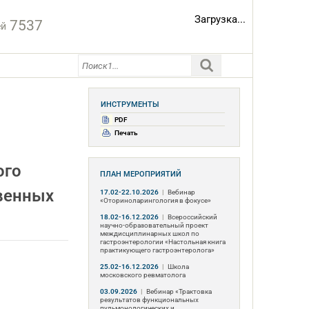
Загрузка...
7537
ей
ИНСТРУМЕНТЫ
PDF
Печать
ого
ПЛАН МЕРОПРИЯТИЙ
венных
17.02-22.10.2026
|
Вебинар
«Оториноларингология в фокусе»
18.02-16.12.2026
|
Всероссийский
научно-образовательный проект
междисциплинарных школ по
гастроэнтерологии «Настольная книга
практикующего гастроэнтеролога»
25.02-16.12.2026
|
Школа
московского ревматолога
03.09.2026
|
Вебинар «Трактовка
результатов функциональных
пульмонологических и