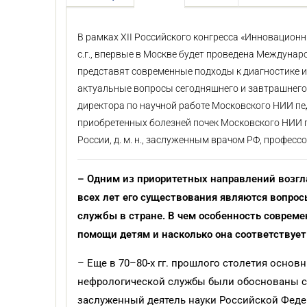
В рамках XII Российского конгресса «Инновационн
с.г., впервые в Москве будет проведена Междуна
представят современные подходы к диагностике и
актуальные вопросы сегодняшнего и завтрашнего 
директора по научной работе Московского НИИ пе
приобретенных болезней почек Московского НИИ п
России, д. м. н., заслуженным врачом РФ, проф
– Одним из приоритетных направлений возгл
всех лет его существования являются вопрос
службы в стране. В чем особенность соврем
помощи детям и насколько она соответствуе
– Еще в 70–80-х гг. прошлого столетия осно
нефрологической службы были обоснованы со
заслуженный деятель науки Российской Феде