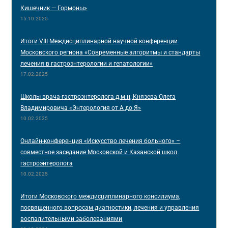
Кишечник — Гормоны»
15.10.2025
Итоги VIII Междисциплинарной научной конференции
Московского региона «Современные алгоритмы и стандарты
лечения в гастроэнтерологии и гепатологии»
17.02.2025
Школы врача-гастроэнтеролога д.м.н, Князева Олега
Владимировича «Энтерология от А до Я»
10.02.2025
Онлайн-конференция «Искусство лечения больного» –
совместное заседание Московской и Казанской школ
гастроэнтеролога
10.02.2025
Итоги Московского междисциплинарного консилиума,
посвященного вопросам диагностики, лечения и управления
воспалительными заболеваниями