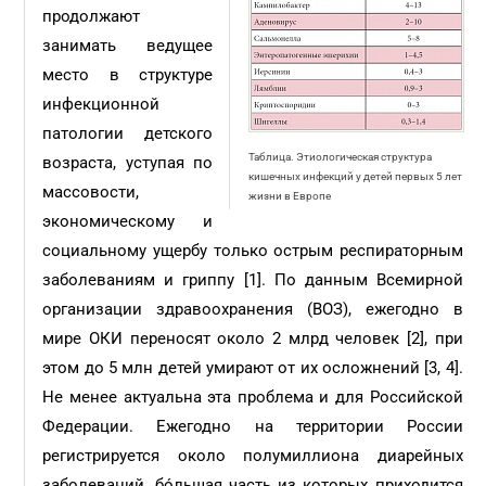
продолжают
занимать ведущее
место в структуре
инфекционной
патологии детского
Таблица. Этиологическая структура
возраста, уступая по
кишечных инфекций у детей первых 5 лет
массовости,
жизни в Европе
экономическому и
социальному ущербу только острым респираторным
заболеваниям и гриппу [1]. По данным Всемирной
организации здравоохранения (ВОЗ), ежегодно в
мире ОКИ переносят около 2 млрд человек [2], при
этом до 5 млн детей умирают от их осложнений [3, 4].
Не менее актуальна эта проблема и для Российской
Федерации. Ежегодно на территории России
регистрируется около полумиллиона диарейных
заболеваний, бóльшая часть из которых приходится