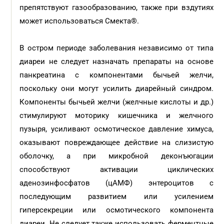
препятствуют газообразованию, также при вздутиях
может использоваться Смекта®.
В остром периоде заболевания независимо от типа
диареи не следует назначать препараты на основе
панкреатина с компонентами бычьей желчи,
поскольку они могут усилить диарейный синдром.
Компоненты бычьей желчи (желч­ные кислоты и др.)
стимулируют моторику кишечника и желчного
пузыря, усиливают осмотическое давление химуса,
оказывают по­вреждающее действие на слизистую
оболочку, а при микробной деконъюгации
способствуют активации циклических
аденозинфосфатов (цАМФ) энтероцитов с
последующим развитием или усилением
гиперсекреции или осмотического компонента
диареи. Не следует также использовать ферментные