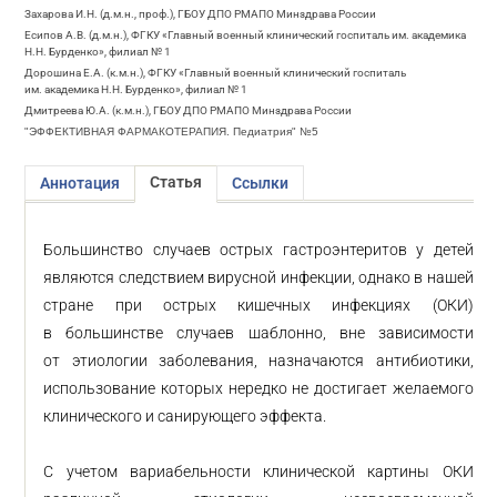
Захарова И.Н. (д.м.н., проф.), ГБОУ ДПО РМАПО Минздрава России
Есипов А.В. (д.м.н.), ФГКУ «Главный военный клинический госпиталь им. академика
Н.Н. Бурденко», филиал № 1
Дорошина Е.А. (к.м.н.), ФГКУ «Главный военный клинический госпиталь
им. академика Н.Н. Бурденко», филиал № 1
Дмитреева Ю.А. (к.м.н.), ГБОУ ДПО РМАПО Минздрава России
"ЭФФЕКТИВНАЯ ФАРМАКОТЕРАПИЯ. Педиатрия" №5
Статья
Аннотация
Ссылки
Большинство случаев острых гастроэнтеритов у детей
являются следствием вирусной инфекции, однако в нашей
стране при острых кишечных инфекциях (ОКИ)
в большинстве случаев шаблонно, вне зависимости
от этиологии заболевания, назначаются антибиотики,
использование которых нередко не достигает желаемого
клинического и санирующего эффекта.
С учетом вариабельности клинической картины ОКИ