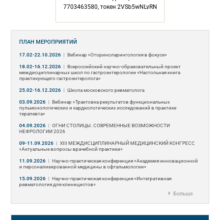
7703463580, токен 2VSb5wNLvRN
ПЛАН МЕРОПРИЯТИЙ
17.02-22.10.2026
|
Вебинар «Оториноларингология в фокусе»
18.02-16.12.2026
|
Всероссийский научно-образовательный проект
междисциплинарных школ по гастроэнтерологии «Настольная книга
практикующего гастроэнтеролога»
25.02-16.12.2026
|
Школа московского ревматолога
03.09.2026
|
Вебинар «Трактовка результатов функциональных
пульмонологических и кардиологических исследований в практике
терапевта»
04.09.2026
|
ОГНИ СТОЛИЦЫ. СОВРЕМЕННЫЕ ВОЗМОЖНОСТИ
НЕФРОЛОГИИ 2026
09-11.09.2026
|
ХIII МЕЖДИСЦИПЛИНАРНЫЙ МЕДИЦИНСКИЙ КОНГРЕСС
«Актуальные вопросы врачебной практики»
11.09.2026
|
Научно-практическая конференция «Академия инновационной
и персонализированной медицины в офтальмологии»
15.09.2026
|
Научно-практическая конференция «Интегративная
ревматология для клиницистов»
Больше