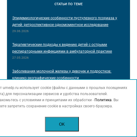
СТАТЬИ
ПО ТЕМЕ
Эпидемиологические особенности пустулезного псориаза у
детей: ретроспективное одномоментное исследование
29.06.2026
Терапевтические подходы к ведению детей с острыми
респираторными инфекциями в амбулаторной практике
27.05.2026
Заболевания молочной железы у девочек и подростков:
клинико-эхографические особенности
24.03.2026
т umedp.ru использует cookie (файлы с данными о прошлых посещениях
та) для персонализации сервисов и удобства пользователей.
Профессор В.И. СИМАНЕНКОВ: «В гастроэнтерологии еще
акомьтесь с условиями и принципами их обработки -
Политика
. Вы
много загадок, разгадывать которые предстоит не одному
ете запретить сохранение cookie в настройках своего браузера.
поколению специалистов»
26.11.2025
OK
Итоги научно-практической конференции «Современные