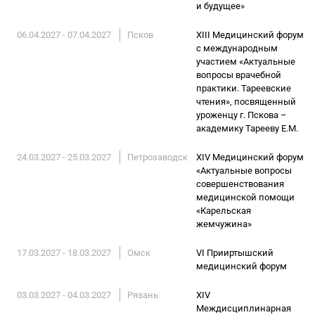
и будущее»
06.04.2027 - 07.04.2027
Псков
XIII Медицинский форум
с международным
участием «Актуальные
вопросы врачебной
практики. Тареевские
чтения», посвященный
уроженцу г. Пскова –
академику Тарееву Е.М.
24.03.2027 - 25.03.2027
Петрозаводск
XIV Медицинский форум
«Актуальные вопросы
совершенствования
медицинской помощи
«Карельская
жемчужина»
17.03.2027 - 18.03.2027
Омск
VI Прииртышский
медицинский форум
03.03.2027 - 04.03.2027
Рязань
XIV
Междисциплинарная