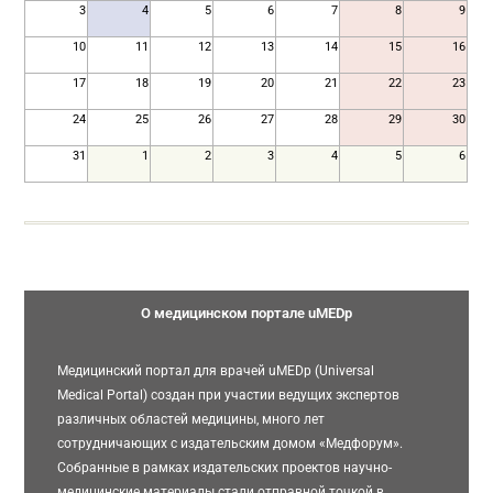
3
4
5
6
7
8
9
10
11
12
13
14
15
16
17
18
19
20
21
22
23
24
25
26
27
28
29
30
31
1
2
3
4
5
6
О медицинском портале uMEDp
Медицинский портал для врачей uMEDp (Universal
Medical Portal) создан при участии ведущих экспертов
различных областей медицины, много лет
сотрудничающих с издательским домом «Медфорум».
Собранные в рамках издательских проектов научно-
медицинские материалы стали отправной точкой в