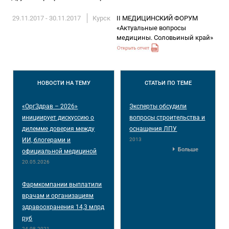
29.11.2017 - 30.11.2017
Курск
II МЕДИЦИНСКИЙ ФОРУМ
«Актуальные вопросы
медицины. Соловьиный край»
НОВОСТИ
НА ТЕМУ
СТАТЬИ
ПО ТЕМЕ
«ОргЗдрав – 2026»
Эксперты обсудили
инициирует дискуссию о
вопросы строительства и
дилемме доверия между
оснащения ЛПУ
ИИ, блогерами и
2013
Больше
официальной медициной
20.05.2026
Фармкомпании выплатили
врачам и организациям
здравоохранения 14,3 млрд
руб
24.08.2021