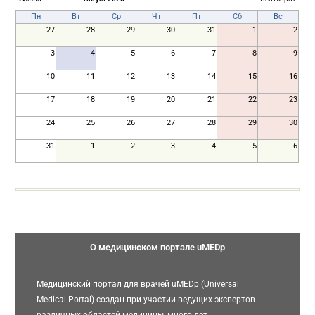
Пн
Вт
Ср
Чт
Пт
Сб
Вс
27
28
29
30
31
1
2
3
4
5
6
7
8
9
10
11
12
13
14
15
16
17
18
19
20
21
22
23
24
25
26
27
28
29
30
31
1
2
3
4
5
6
О медицинском портале uMEDp
Медицинский портал для врачей uMEDp (Universal
Medical Portal) создан при участии ведущих экспертов
различных областей медицины, много лет