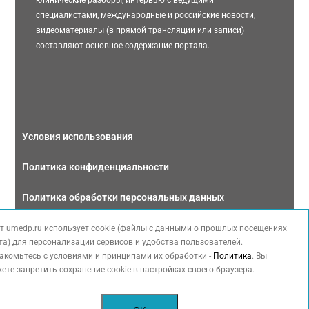
клинические разборы, интервью с ведущими
специалистами, международные и российские новости,
видеоматериалы (в прямой трансляции или записи)
составляют основное содержание портала.
Условия использования
Политика конфиденциальности
Политика обработки персональных данных
Связаться с нами
т umedp.ru использует cookie (файлы с данными о прошлых посещениях
та) для персонализации сервисов и удобства пользователей.
акомьтесь с условиями и принципами их обработки -
Политика
. Вы
ете запретить сохранение cookie в настройках своего браузера.
Copyright © 2026 МЕДФОРУМ. Все права защищены. Данный сайт также