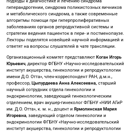
подходы к диагностике и лечению синдрома
гиперандрогении, синдрома поликистозных яичников
и метаболического синдрома, а также современные
алгоритмы помощи при гиперпролиферативных
заболеваниях органов репродуктивной системы и
стратегии ведения пациенток в пери- и постменопаузе.
Лекторы поделятся новейшей научной информацией и
ответят на вопросы слушателей в чате трансляции.
Организационный комитет представляют
Коган Игорь
Юрьевич
, директор ФГБНУ «Научно-исследовательский
институт акушерства, гинекологии и репродуктологии
имени Д.О. Отта», член-корреспондент РАН, д.м.н.,
профессор,
Цыпурдеева Анна Алексеевна,
старший
научный сотрудник отдела гинекологии и
эндокринологии, заведующий гинекологическим
отделением, врач акушер-гинеколог ФГБНУ «НИИ АГиР
им. Д.О. Отта», к. м. н., доцент и
Ярмолинская Мария
Игоревна
, заведующий отделом гинекологии и
эндокринологии ФГБНУ «Научно-исследовательский
институт акушерства, гинекологии и репродуктологии