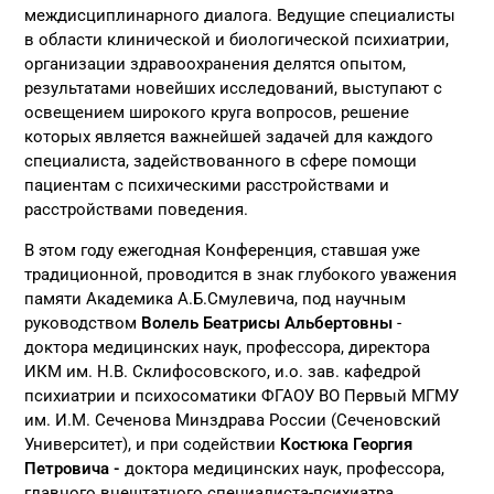
междисциплинарного диалога. Ведущие специалисты
в области клинической и биологической психиатрии,
организации здравоохранения делятся опытом,
результатами новейших исследований, выступают с
освещением широкого круга вопросов, решение
которых является важнейшей задачей для каждого
специалиста, задействованного в сфере помощи
пациентам с психическими расстройствами и
расстройствами поведения.
В этом году ежегодная Конференция, ставшая уже
традиционной, проводится в знак глубокого уважения
памяти Академика А.Б.Смулевича, под научным
руководством
Волель Беатрисы Альбертовны
-
доктора медицинских наук, профессора, директора
ИКМ им. Н.В. Склифосовского, и.о. зав. кафедрой
психиатрии и психосоматики ФГАОУ ВО Первый МГМУ
им. И.М. Сеченова Минздрава России (Сеченовский
Университет),
и при содействии
Костюка Георгия
Петровича -
доктора медицинских наук, профессора,
главного внештатного специалиста-психиатра