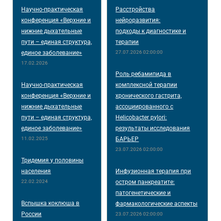
Научно-практическая
Расстройства
конференция «Верхние и
нейроразвития:
нижние дыхательные
подходы к диагностике и
пути – единая структура,
терапии
единое заболевание»
27.07.2026 02:00:00
17.02.2026
Роль ребамипида в
Научно-практическая
комплексной терапии
конференция «Верхние и
хронического гастрита,
нижние дыхательные
ассоциированного с
пути – единая структура,
Helicobacter pylori:
единое заболевание»
результаты исследования
11.02.2025
БАРЬЕР
23.07.2026 02:00:00
Тридемия у половины
населения
Инфузионная терапия при
22.02.2024
остром панкреатите:
патогенетические и
Вспышка коклюша в
фармакологические аспекты
России
23.07.2026 02:00:00