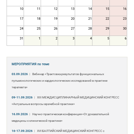
10
11
12
13
14
15
16
17
18
19
20
21
22
23
24
25
26
27
28
29
30
31
1
2
3
4
5
6
МЕРОПРИЯТИЯ
по теме
03.09.2026
|
Вебинар «Трактовка результатов функциональных
пульмонологических и кардиологических исследований в практике
терапевта»
09-11.09.2026
|
ХIII МЕЖДИСЦИПЛИНАРНЫЙ МЕДИЦИНСКИЙ КОНГРЕСС
«Актуальные вопросы врачебной практики»
16.09.2026
|
Научно-практическая конференция «От доказательной
медицины к клинической практике»
16-17.09.2026
|
XVI БАЛТИЙСКИЙ МЕДИЦИНСКИЙ КОНГРЕСС с