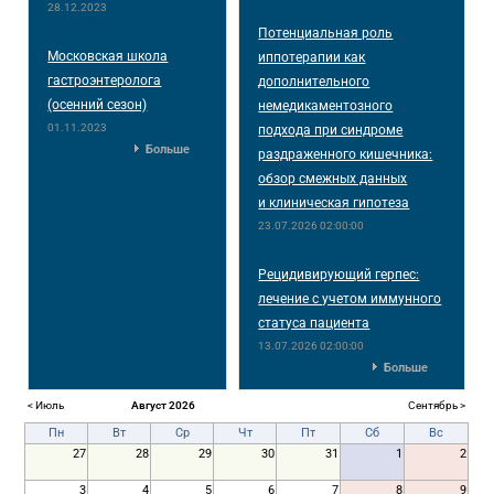
28.12.2023
Потенциальная роль
Московская школа
иппотерапии как
гастроэнтеролога
дополнительного
(осенний сезон)
немедикаментозного
01.11.2023
подхода при синдроме
Больше
раздраженного кишечника:
обзор смежных данных
и клиническая гипотеза
23.07.2026 02:00:00
Рецидивирующий герпес:
лечение с учетом иммунного
статуса пациента
13.07.2026 02:00:00
Больше
< Июль
Август 2026
Сентябрь >
Пн
Вт
Ср
Чт
Пт
Сб
Вс
27
28
29
30
31
1
2
3
4
5
6
7
8
9