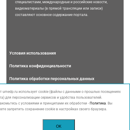
специалистами, международные и российские новости,
видеоматериалы (в прямой трансляции или записи)
составляют основное содержание портала.
Условия использования
Политика конфиденциальности
Политика обработки персональных данных
Связаться с нами
т umedp.ru использует cookie (файлы с данными о прошлых посещениях
та) для персонализации сервисов и удобства пользователей.
акомьтесь с условиями и принципами их обработки -
Политика
. Вы
ете запретить сохранение cookie в настройках своего браузера.
Copyright © 2026 МЕДФОРУМ. Все права защищены. Данный сайт также
OK