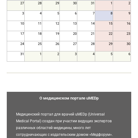
27
28
29
30
31
1
2
3
4
5
6
7
8
9
10
11
12
13
14
15
16
17
18
19
20
21
22
23
24
25
26
27
28
29
30
31
1
2
3
4
5
6
О медицинском портале uMEDp
Медицинский портал для врачей uMEDp (Universal
Medical Portal) создан при участии ведущих экспертов
различных областей медицины, много лет
сотрудничающих с издательским домом «Медфорум».