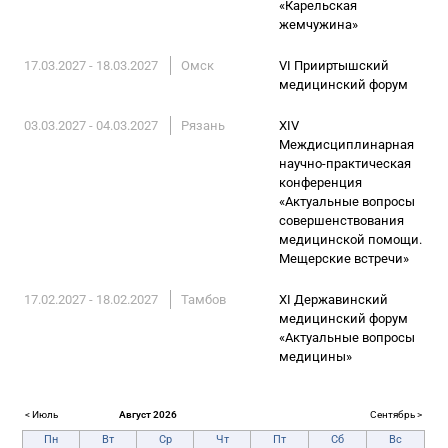
«Карельская
жемчужина»
17.03.2027 - 18.03.2027
Омск
VI Прииртышский
медицинский форум
03.03.2027 - 04.03.2027
Рязань
XIV
Междисциплинарная
научно-практическая
конференция
«Актуальные вопросы
совершенствования
медицинской помощи.
Мещерские встречи»
17.02.2027 - 18.02.2027
Тамбов
XI Державинский
медицинский форум
«Актуальные вопросы
медицины»
< Июль
Август 2026
Сентябрь >
Пн
Вт
Ср
Чт
Пт
Сб
Вс