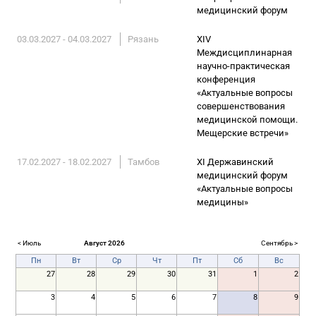
медицинский форум
03.03.2027 - 04.03.2027
Рязань
XIV
Междисциплинарная
научно-практическая
конференция
«Актуальные вопросы
совершенствования
медицинской помощи.
Мещерские встречи»
17.02.2027 - 18.02.2027
Тамбов
XI Державинский
медицинский форум
«Актуальные вопросы
медицины»
< Июль
Август 2026
Сентябрь >
Пн
Вт
Ср
Чт
Пт
Сб
Вс
27
28
29
30
31
1
2
3
4
5
6
7
8
9