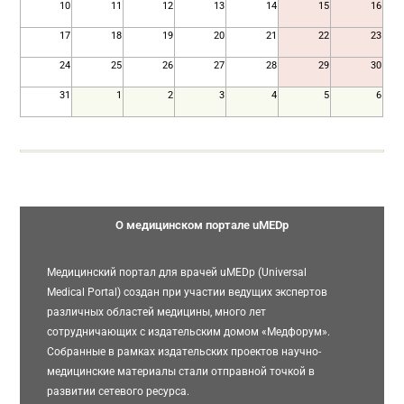
10
11
12
13
14
15
16
17
18
19
20
21
22
23
24
25
26
27
28
29
30
31
1
2
3
4
5
6
О медицинском портале uMEDp
Медицинский портал для врачей uMEDp (Universal
Medical Portal) создан при участии ведущих экспертов
различных областей медицины, много лет
сотрудничающих с издательским домом «Медфорум».
Собранные в рамках издательских проектов научно-
медицинские материалы стали отправной точкой в
развитии сетевого ресурса.