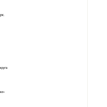
ук.
круга
ке»