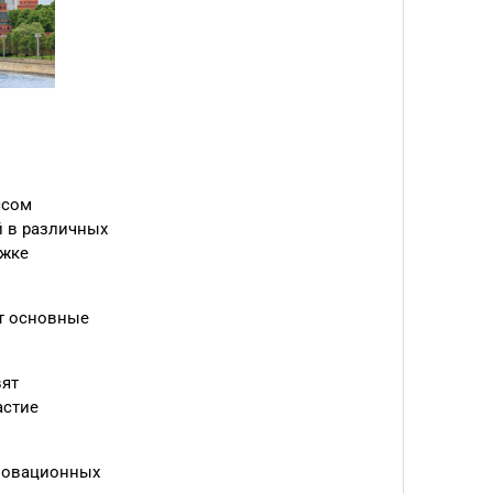
ссом
й в различных
ржке
ят основные
вят
астие
нновационных