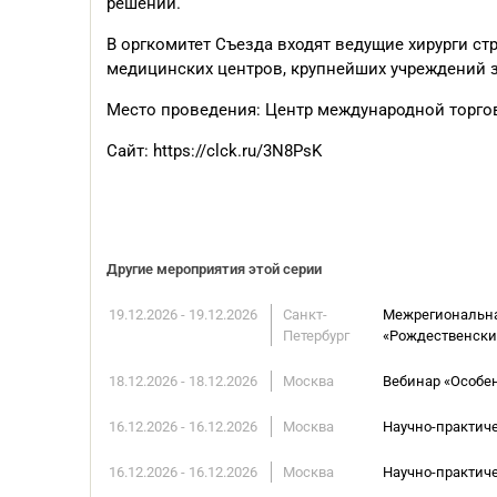
решений.
В оргкомитет Съезда входят ведущие хирурги с
медицинских центров, крупнейших учреждений з
Место проведения:
Центр международной торгов
Сайт:
https://clck.ru/3N8PsK
Другие мероприятия этой серии
19.12.2026 - 19.12.2026
Санкт-
Межрегиональна
Петербург
«Рождественски
18.12.2026 - 18.12.2026
Москва
Вебинар «Особе
16.12.2026 - 16.12.2026
Москва
Научно-практич
16.12.2026 - 16.12.2026
Москва
Научно-практич