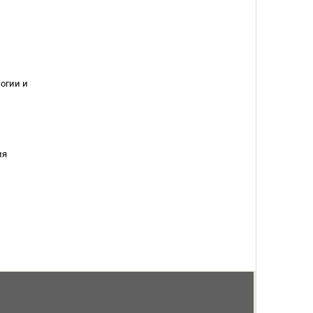
огии и
ия