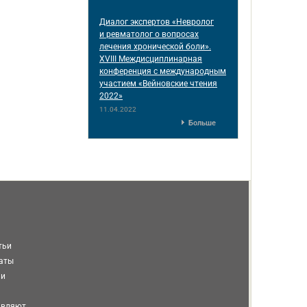
Диалог экспертов «Невролог
и ревматолог о вопросах
лечения хронической боли».
XVIII Междисциплинарная
конференция c международным
участием «Вейновские чтения
2022»
11.04.2022
Больше
тьи
таты
ми
авляют