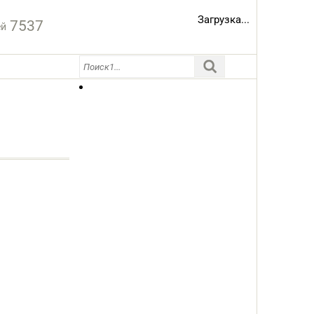
Загрузка...
7537
ей