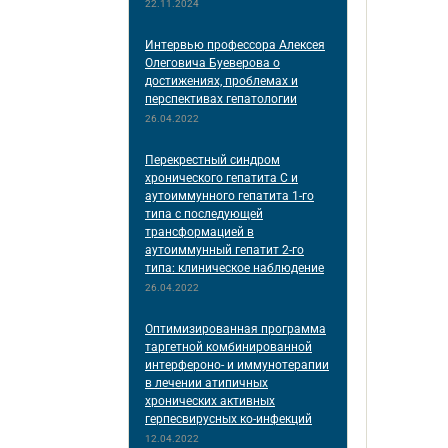
22.11.2024
Интервью профессора Алексея
Олеговича Буеверова о
достижениях, проблемах и
перспективах гепатологии
26.04.2022
Перекрестный синдром
хронического гепатита С и
аутоиммунного гепатита 1-го
типа с последующей
трансформацией в
аутоиммунный гепатит 2-го
типа: клиническое наблюдение
26.04.2022
Оптимизированная программа
таргетной комбинированной
интерфероно- и иммунотерапии
в лечении атипичных
хронических активных
герпесвирусных ко-инфекций
12.04.2022