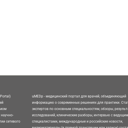
Portal)
uMEDp - медицинский портал для врачей, объединяющий
ей
информацию о современных решениях для практики. Ста
омом
экспертов по основным специальностям, обзоры, резуль
 научно-
исследований, клинические разборы, интервью с ведущи
тии сетевого
специалистами, международные и российские новости,
видеоматериалы (в прямой трансляции или записи) сост