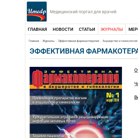
Медицинский портал для врачей
ГЛАВНАЯ
НОВОСТИ
СТАТЬИ
ЖУРНАЛЫ
МЕР
Главная
Журналы
Эффективная фармакотерапия
Акушерство и гинекология
ЭФФЕКТИВНАЯ ФАРМАКОТЕРАП
О
Ч
В