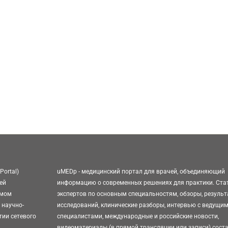
Portal)
uMEDp - медицинский портал для врачей, объединяющий
ей
информацию о современных решениях для практики. Ста
омом
экспертов по основным специальностям, обзоры, резуль
 научно-
исследований, клинические разборы, интервью с ведущи
тии сетевого
специалистами, международные и российские новости,
видеоматериалы (в прямой трансляции или записи) сост