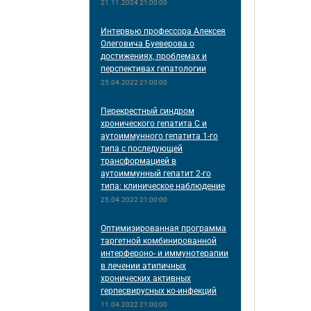
21.11.2024 21:00:00
Интервью профессора Алексея
Олеговича Буеверова о
достижениях, проблемах и
перспективах гепатологии
25.04.2022 21:00:00
Перекрестный синдром
хронического гепатита С и
аутоиммунного гепатита 1-го
типа с последующей
трансформацией в
аутоиммунный гепатит 2-го
типа: клиническое наблюдение
25.04.2022 21:00:00
Оптимизированная программа
таргетной комбинированной
интерфероно- и иммунотерапии
в лечении атипичных
хронических активных
герпесвирусных ко-инфекций
11.04.2022 21:00:00