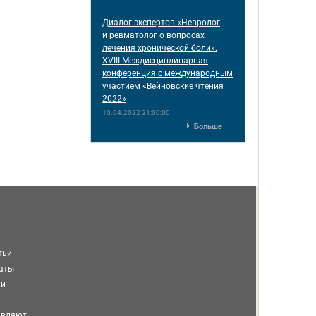
Диалог экспертов «Невролог
и ревматолог о вопросах
лечения хронической боли».
XVIII Междисциплинарная
конференция c международным
участием «Вейновские чтения
2022»
10.04.2022 21:00:00
Больше
тьи
таты
ми
авляют