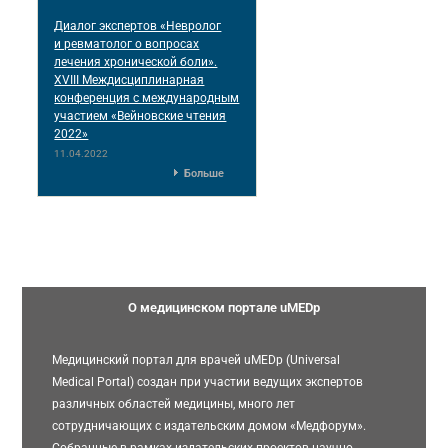
Диалог экспертов «Невролог
и ревматолог о вопросах
лечения хронической боли».
XVIII Междисциплинарная
конференция c международным
участием «Вейновские чтения
2022»
11.04.2022
Больше
О медицинском портале uMEDp
Медицинский портал для врачей uMEDp (Universal
Medical Portal) создан при участии ведущих экспертов
различных областей медицины, много лет
сотрудничающих с издательским домом «Медфорум».
Собранные в рамках издательских проектов научно-