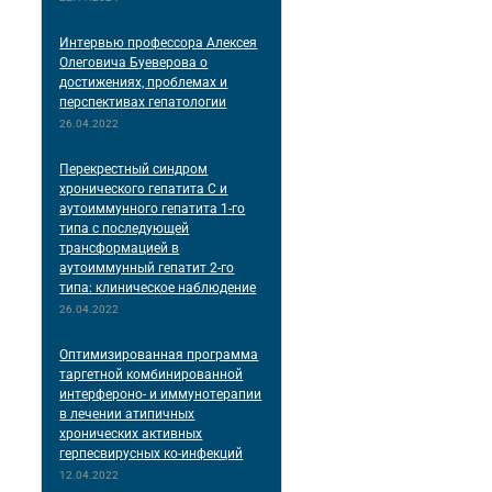
Интервью профессора Алексея
Олеговича Буеверова о
достижениях, проблемах и
перспективах гепатологии
26.04.2022
Перекрестный синдром
хронического гепатита С и
аутоиммунного гепатита 1-го
типа с последующей
трансформацией в
аутоиммунный гепатит 2-го
типа: клиническое наблюдение
26.04.2022
Оптимизированная программа
таргетной комбинированной
интерфероно- и иммунотерапии
в лечении атипичных
хронических активных
герпесвирусных ко-инфекций
12.04.2022