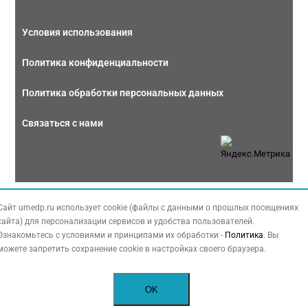
Условия использования
Политика конфиденциальности
Политика обработки персональных данных
Связаться с нами
Copyright © 2026 МЕДФОРУМ. Все права защищены. Данный сайт также
Сайт umedp.ru использует cookie (файлы с данными о прошлых посещениях
содержит материалы, принадлежащие третьей стороне, охраняемые законом
сайта) для персонализации сервисов и удобства пользователей.
РФ об авторских правах.
Ознакомьтесь с условиями и принципами их обработки -
Политика
. Вы
можете запретить сохранение cookie в настройках своего браузера.
OK