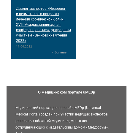
Диалог экспертов «Невролог
и ревматолог о вопросах
лечения хронической боли».
XVIII Междисциплинарная
конференция c международным
участием «Вейновские чтения
2022»
11.04.2022
Больше
О медицинском портале uMEDp
Медицинский портал для врачей uMEDp (Universal
Medical Portal) создан при участии ведущих экспертов
различных областей медицины, много лет
сотрудничающих с издательским домом «Медфорум».