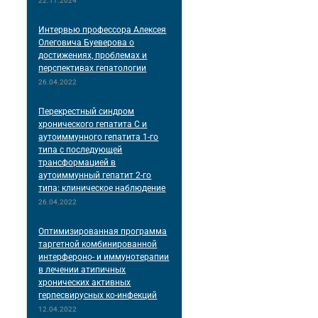
22.11.2024
Интервью профессора Алексея
Олеговича Буеверова о
достижениях, проблемах и
перспективах гепатологии
26.04.2022
Перекрестный синдром
хронического гепатита С и
аутоиммунного гепатита 1-го
типа с последующей
трансформацией в
аутоиммунный гепатит 2-го
типа: клиническое наблюдение
26.04.2022
Оптимизированная программа
таргетной комбинированной
интерфероно- и иммунотерапии
в лечении атипичных
хронических активных
герпесвирусных ко-инфекций
12.04.2022