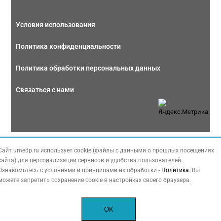
Условия использования
Политика конфиденциальности
Политика обработки персональных данных
Связаться с нами
Copyright © 2026 МЕДФОРУМ. Все права защищены. Данный сайт также
Сайт umedp.ru использует cookie (файлы с данными о прошлых посещениях
содержит материалы, принадлежащие третьей стороне, охраняемые законом
сайта) для персонализации сервисов и удобства пользователей.
РФ об авторских правах.
Ознакомьтесь с условиями и принципами их обработки -
Политика
. Вы
можете запретить сохранение cookie в настройках своего браузера.
OK