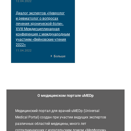
12.04.2022
Диалог экспертов «Невролог
и ревматолог о вопросах
лечения хронической боли».
XVIII Междисциплинарная
конференция c международным
участием «Вейновские чтения
2022»
11.04.2022
Больше
О медицинском портале uMEDp
Медицинский портал для врачей uMEDp (Universal
Medical Portal) создан при участии ведущих экспертов
различных областей медицины, много лет
сотрудничающих с издательским домом «Медфорум».