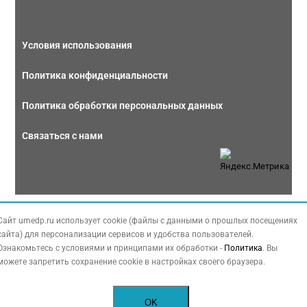
Условия использования
Политика конфиденциальности
Политика обработки персональных данных
Связаться с нами
Copyright © 2026 МЕДФОРУМ. Все права защищены. Данный сайт также
Сайт umedp.ru использует cookie (файлы с данными о прошлых посещениях
содержит материалы, принадлежащие третьей стороне, охраняемые законом
сайта) для персонализации сервисов и удобства пользователей.
РФ об авторских правах.
Ознакомьтесь с условиями и принципами их обработки -
Политика
. Вы
можете запретить сохранение cookie в настройках своего браузера.
OK