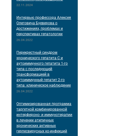
22.11.2024
Интервью профессора Алексея
Олеговича Буеверова о
достижениях, проблемах и
перспективах гепатологии
26.04.2022
Перекрестный синдром
хронического гепатита С и
аутоиммунного гепатита 1-го
типа с последующей
трансформацией в
аутоиммунный гепатит 2-го
типа: клиническое наблюдение
26.04.2022
Оптимизированная программа
таргетной комбинированной
интерфероно- и иммунотерапии
в лечении атипичных
хронических активных
герпесвирусных ко-инфекций