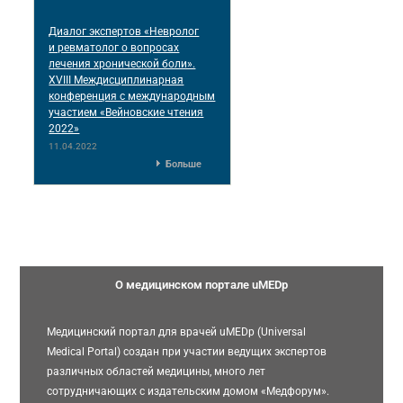
Диалог экспертов «Невролог
и ревматолог о вопросах
лечения хронической боли».
XVIII Междисциплинарная
конференция c международным
участием «Вейновские чтения
2022»
11.04.2022
Больше
О медицинском портале uMEDp
Медицинский портал для врачей uMEDp (Universal
Medical Portal) создан при участии ведущих экспертов
различных областей медицины, много лет
сотрудничающих с издательским домом «Медфорум».