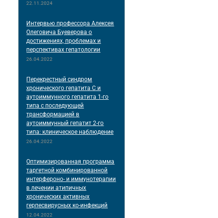
22.11.2024
Интервью профессора Алексея
Олеговича Буеверова о
достижениях, проблемах и
перспективах гепатологии
26.04.2022
Перекрестный синдром
хронического гепатита С и
аутоиммунного гепатита 1-го
типа с последующей
трансформацией в
аутоиммунный гепатит 2-го
типа: клиническое наблюдение
26.04.2022
Оптимизированная программа
таргетной комбинированной
интерфероно- и иммунотерапии
в лечении атипичных
хронических активных
герпесвирусных ко-инфекций
12.04.2022