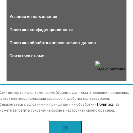
Условия использования
Политика конфиденциальности
Политика обработки персональных данных
Связаться с нами
Copyright © 2026 МЕДФОРУМ. Все права защищены. Данный сайт также
Сайт umedp.ru использует cookie (файлы с данными о прошлых посещениях
содержит материалы, принадлежащие третьей стороне, охраняемые законом
сайта) для персонализации сервисов и удобства пользователей.
РФ об авторских правах.
Ознакомьтесь с условиями и принципами их обработки -
Политика
. Вы
можете запретить сохранение cookie в настройках своего браузера.
OK