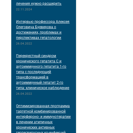
лечения нужно расширить
22.11.2024
Интервью профессора Алексея
Олеговича Буеверова о
достижениях, проблемах и
перспективах гепатологии
26.04.2022
Перекрестный синдром
хронического гепатита С и
аутоиммунного гепатита 1-го
типа с последующей
трансформацией в
аутоиммунный гепатит 2-го
типа: клиническое наблюдение
26.04.2022
Оптимизированная программа
таргетной комбинированной
интерфероно- и иммунотерапии
в лечении атипичных
хронических активных
герпесвирусных ко-инфекций