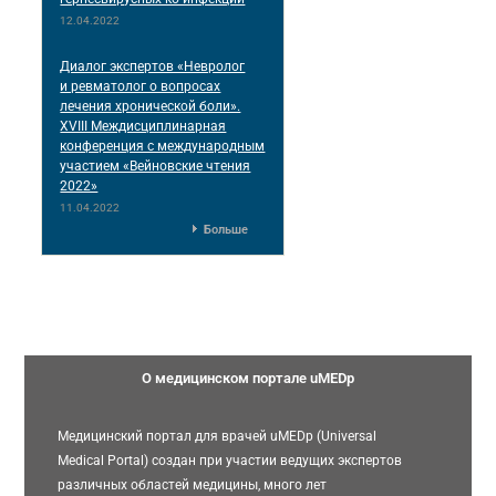
12.04.2022
Диалог экспертов «Невролог
и ревматолог о вопросах
лечения хронической боли».
XVIII Междисциплинарная
конференция c международным
участием «Вейновские чтения
2022»
11.04.2022
Больше
О медицинском портале uMEDp
Медицинский портал для врачей uMEDp (Universal
Medical Portal) создан при участии ведущих экспертов
различных областей медицины, много лет