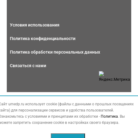
Условия использования
Политика конфиденциальности
Политика обработки персональных данных
Связаться с нами
Copyright © 2026 МЕДФОРУМ. Все права защищены. Данный сайт также
Сайт umedp.ru использует cookie (файлы с данными о прошлых посещениях
содержит материалы, принадлежащие третьей стороне, охраняемые законом
сайта) для персонализации сервисов и удобства пользователей.
РФ об авторских правах.
Ознакомьтесь с условиями и принципами их обработки -
Политика
. Вы
можете запретить сохранение cookie в настройках своего браузера.