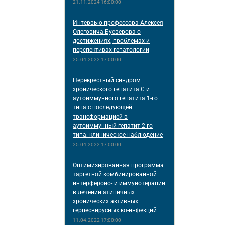
21.11.2024 16:00:00
Интервью профессора Алексея
Олеговича Буеверова о
достижениях, проблемах и
перспективах гепатологии
25.04.2022 17:00:00
Перекрестный синдром
хронического гепатита С и
аутоиммунного гепатита 1-го
типа с последующей
трансформацией в
аутоиммунный гепатит 2-го
типа: клиническое наблюдение
25.04.2022 17:00:00
Оптимизированная программа
таргетной комбинированной
интерфероно- и иммунотерапии
в лечении атипичных
хронических активных
герпесвирусных ко-инфекций
11.04.2022 17:00:00