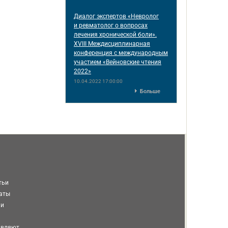
Диалог экспертов «Невролог
и ревматолог о вопросах
лечения хронической боли».
XVIII Междисциплинарная
конференция c международным
участием «Вейновские чтения
2022»
10.04.2022 17:00:00
Больше
тьи
таты
ми
авляют