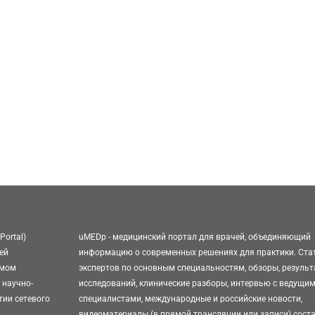
Portal)
uMEDp - медицинский портал для врачей, объединяющий
ей
информацию о современных решениях для практики. Ста
омом
экспертов по основным специальностям, обзоры, резуль
 научно-
исследований, клинические разборы, интервью с ведущи
тии сетевого
специалистами, международные и российские новости,
видеоматериалы (в прямой трансляции или записи) сост