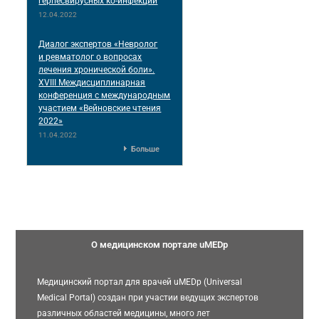
герпесвирусных ко-инфекций
12.04.2022
Диалог экспертов «Невролог
и ревматолог о вопросах
лечения хронической боли».
XVIII Междисциплинарная
конференция c международным
участием «Вейновские чтения
2022»
11.04.2022
Больше
О медицинском портале uMEDp
Медицинский портал для врачей uMEDp (Universal
Medical Portal) создан при участии ведущих экспертов
различных областей медицины, много лет