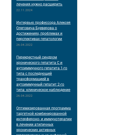
лечения нужно расширить
22.11.2024
Интервью профессора Алексея
Олеговича Буеверова о
достижениях, проблемах и
перспективах гепатологии
26.04.2022
Перекрестный синдром
хронического гепатита С и
аутоиммунного гепатита 1-го
типа с последующей
трансформацией в
аутоиммунный гепатит 2-го
типа: клиническое наблюдение
26.04.2022
Оптимизированная программа
таргетной комбинированной
интерфероно- и иммунотерапии
в лечении атипичных
хронических активных