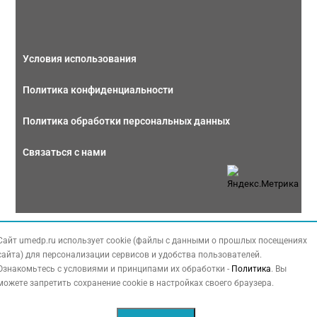
Условия использования
Политика конфиденциальности
Политика обработки персональных данных
Связаться с нами
Copyright © 2026 МЕДФОРУМ. Все права защищены. Данный сайт также
Сайт umedp.ru использует cookie (файлы с данными о прошлых посещениях
содержит материалы, принадлежащие третьей стороне, охраняемые законом
сайта) для персонализации сервисов и удобства пользователей.
РФ об авторских правах.
Ознакомьтесь с условиями и принципами их обработки -
Политика
. Вы
можете запретить сохранение cookie в настройках своего браузера.