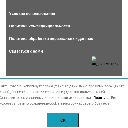
Условия использования
Политика конфиденциальности
Политика обработки персональных данных
Связаться с нами
Copyright © 2026 МЕДФОРУМ. Все права защищены. Данный сайт также
Сайт umedp.ru использует cookie (файлы с данными о прошлых посещениях
содержит материалы, принадлежащие третьей стороне, охраняемые законом
сайта) для персонализации сервисов и удобства пользователей.
РФ об авторских правах.
Ознакомьтесь с условиями и принципами их обработки -
Политика
. Вы
можете запретить сохранение cookie в настройках своего браузера.
OK