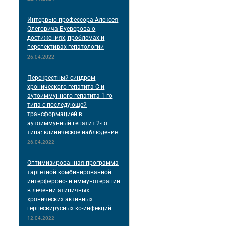
Интервью профессора Алексея
Олеговича Буеверова о
достижениях, проблемах и
перспективах гепатологии
26.04.2022
Перекрестный синдром
хронического гепатита С и
аутоиммунного гепатита 1-го
типа с последующей
трансформацией в
аутоиммунный гепатит 2-го
типа: клиническое наблюдение
26.04.2022
Оптимизированная программа
таргетной комбинированной
интерфероно- и иммунотерапии
в лечении атипичных
хронических активных
герпесвирусных ко-инфекций
12.04.2022