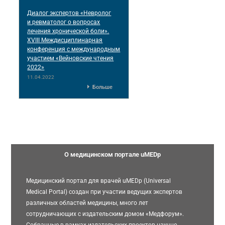
Диалог экспертов «Невролог
и ревматолог о вопросах
лечения хронической боли».
XVIII Междисциплинарная
конференция c международным
участием «Вейновские чтения
2022»
11.04.2022
Больше
О медицинском портале uMEDp
Медицинский портал для врачей uMEDp (Universal
Medical Portal) создан при участии ведущих экспертов
различных областей медицины, много лет
сотрудничающих с издательским домом «Медфорум».
Собранные в рамках издательских проектов научно-