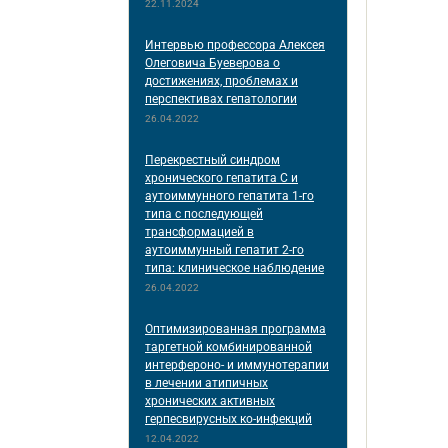
22.11.2024
Интервью профессора Алексея
Олеговича Буеверова о
достижениях, проблемах и
перспективах гепатологии
26.04.2022
Перекрестный синдром
хронического гепатита С и
аутоиммунного гепатита 1-го
типа с последующей
трансформацией в
аутоиммунный гепатит 2-го
типа: клиническое наблюдение
26.04.2022
Оптимизированная программа
таргетной комбинированной
интерфероно- и иммунотерапии
в лечении атипичных
хронических активных
герпесвирусных ко-инфекций
12.04.2022