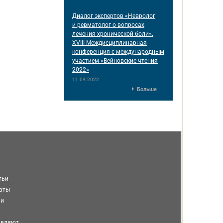
Диалог экспертов «Невролог
и ревматолог о вопросах
лечения хронической боли».
XVIII Междисциплинарная
конференция c международным
участием «Вейновские чтения
2022»
11.04.2022
Больше
тьи
таты
ми
авляют