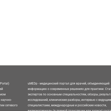
Portal)
uMEDp - медицинский портал для врачей, объединяющий
ей
информацию о современных решениях для практики. Ста
омом
экспертов по основным специальностям, обзоры, резуль
 научно-
исследований, клинические разборы, интервью с ведущи
тии сетевого
специалистами, международные и российские новости,
видеоматериалы (в прямой трансляции или записи) сост