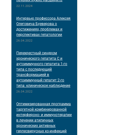
22.11.2024
Интервью профессора Алексея
Олеговича Буеверова о
достижениях, проблемах и
перспективах гепатологии
26.04.2022
Перекрестный синдром
хронического гепатита С и
аутоиммунного гепатита 1-го
типа с последующей
трансформацией в
аутоиммунный гепатит 2-го
типа: клиническое наблюдение
26.04.2022
Оптимизированная программа
таргетной комбинированной
интерфероно- и иммунотерапии
в лечении атипичных
хронических активных
герпесвирусных ко-инфекций