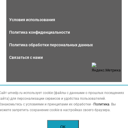
Условия использования
Политика конфиденциальности
Политика обработки персональных данных
Связаться с нами
Copyright © 2026 МЕДФОРУМ. Все права защищены. Данный сайт также
Сайт umedp.ru использует cookie (файлы с данными о прошлых посещениях
содержит материалы, принадлежащие третьей стороне, охраняемые законом
сайта) для персонализации сервисов и удобства пользователей.
РФ об авторских правах.
Ознакомьтесь с условиями и принципами их обработки -
Политика
. Вы
можете запретить сохранение cookie в настройках своего браузера.
OK