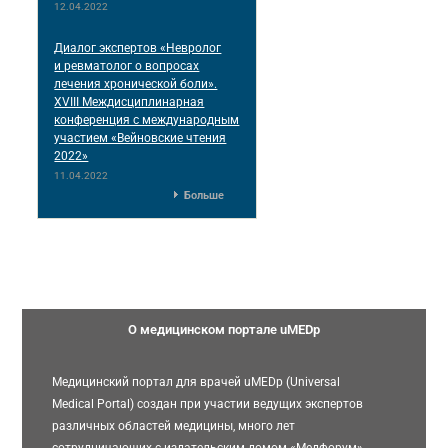
12.04.2022
Диалог экспертов «Невролог
и ревматолог о вопросах
лечения хронической боли».
XVIII Междисциплинарная
конференция c международным
участием «Вейновские чтения
2022»
11.04.2022
Больше
О медицинском портале uMEDp
Медицинский портал для врачей uMEDp (Universal
Medical Portal) создан при участии ведущих экспертов
различных областей медицины, много лет
сотрудничающих с издательским домом «Медфорум».