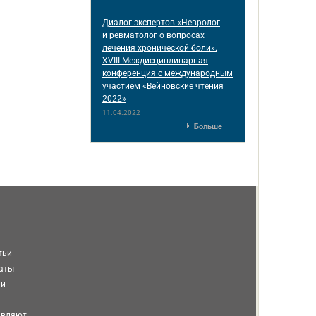
Диалог экспертов «Невролог
и ревматолог о вопросах
лечения хронической боли».
XVIII Междисциплинарная
конференция c международным
участием «Вейновские чтения
2022»
11.04.2022
Больше
тьи
таты
ми
авляют