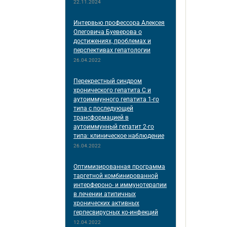
22.11.2024
Интервью профессора Алексея
Олеговича Буеверова о
достижениях, проблемах и
перспективах гепатологии
26.04.2022
Перекрестный синдром
хронического гепатита С и
аутоиммунного гепатита 1-го
типа с последующей
трансформацией в
аутоиммунный гепатит 2-го
типа: клиническое наблюдение
26.04.2022
Оптимизированная программа
таргетной комбинированной
интерфероно- и иммунотерапии
в лечении атипичных
хронических активных
герпесвирусных ко-инфекций
12.04.2022