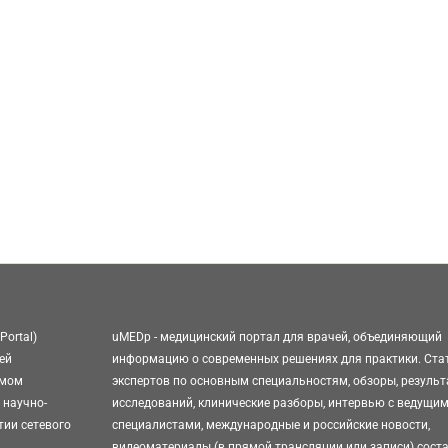
Portal)
uMEDp - медицинский портал для врачей, объединяющий
ей
информацию о современных решениях для практики. Ста
омом
экспертов по основным специальностям, обзоры, резуль
 научно-
исследований, клинические разборы, интервью с ведущи
тии сетевого
специалистами, международные и российские новости,
видеоматериалы (в прямой трансляции или записи) сост