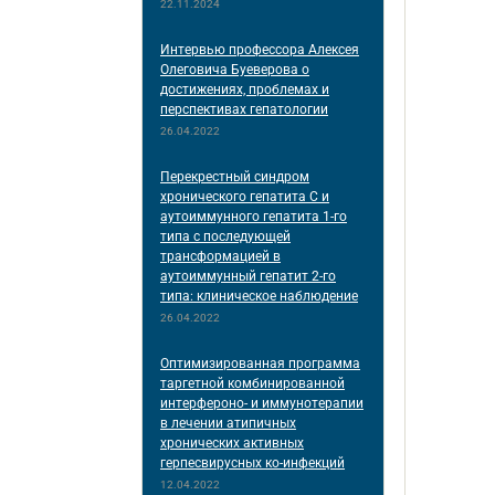
22.11.2024
Интервью профессора Алексея
Олеговича Буеверова о
достижениях, проблемах и
перспективах гепатологии
26.04.2022
Перекрестный синдром
хронического гепатита С и
аутоиммунного гепатита 1-го
типа с последующей
трансформацией в
аутоиммунный гепатит 2-го
типа: клиническое наблюдение
26.04.2022
Оптимизированная программа
таргетной комбинированной
интерфероно- и иммунотерапии
в лечении атипичных
хронических активных
герпесвирусных ко-инфекций
12.04.2022