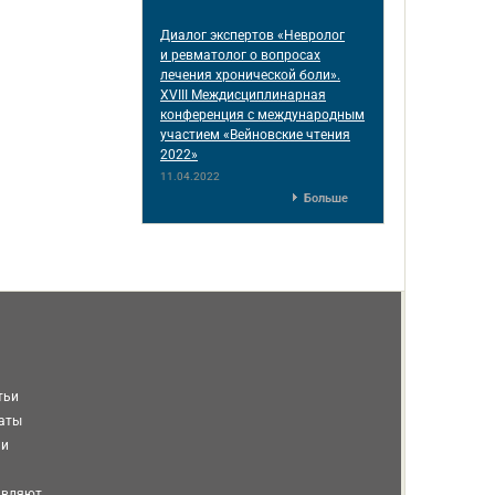
Диалог экспертов «Невролог
и ревматолог о вопросах
лечения хронической боли».
XVIII Междисциплинарная
конференция c международным
участием «Вейновские чтения
2022»
11.04.2022
Больше
тьи
таты
ми
авляют