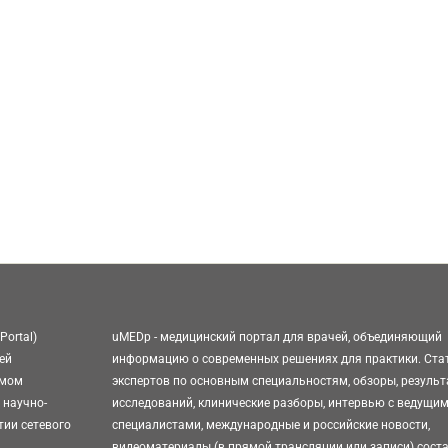
Portal)
uMEDp - медицинский портал для врачей, объединяющий
ей
информацию о современных решениях для практики. Ста
омом
экспертов по основным специальностям, обзоры, резуль
 научно-
исследований, клинические разборы, интервью с ведущи
тии сетевого
специалистами, международные и российские новости,
видеоматериалы (в прямой трансляции или записи) сост